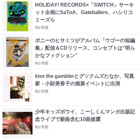
HOLIDAY! RECORDS×「SWITCH」サーキ
ット企画にSaToA、Gateballers、ハシリコ
ミーズら
5か月
前
ポニーのヒサミツがアルバム「ウゴーの短編
集」配信＆CDリリース、コンセプトは“明ら
かなフィクション”
6か月
前
kiss the gamblerとグソクムズたなか、写真
家・小財美香子の個展イベントに出演
8か月
前
少年キッズボウイ、こーしくんマンガ出版記
念ライブで新曲含む10曲披露
9か月
前