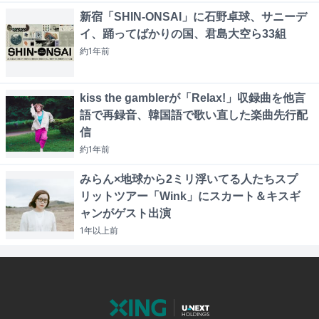
新宿「SHIN-ONSAI」に石野卓球、サニーデ
イ、踊ってばかりの国、君島大空ら33組
約1年
前
kiss the gamblerが「Relax!」収録曲を他言
語で再録音、韓国語で歌い直した楽曲先行配
信
約1年
前
みらん×地球から2ミリ浮いてる人たちスプ
リットツアー「Wink」にスカート＆キスギ
ャンがゲスト出演
1年以上
前