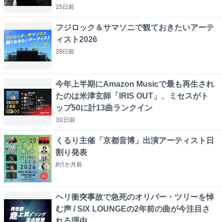
25日
前
フジロック＆サマソニで観ておきたいアーテ
ィスト2026
29日
前
今年上半期にAmazon Musicで最も再生され
たのは米津玄師「IRIS OUT」、ミセスがト
ップ50に計13曲ランクイン
30日
前
くるり主催「京都音博」出演アーティスト日
割り発表
約1か月
前
ヘリ衝突事故で急死のオリバー・ツリーを悼
む声 / SIX LOUNGEの2年前の曲が今注目さ
れる理由