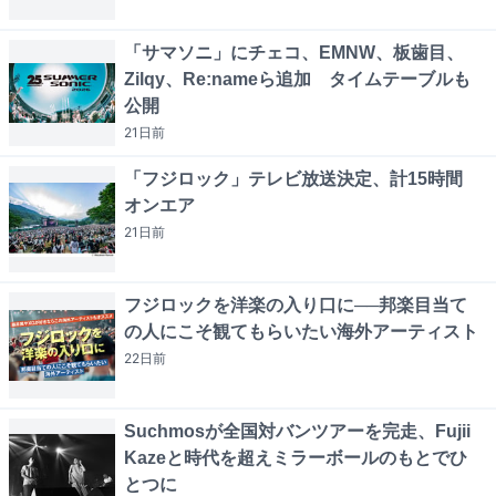
「サマソニ」にチェコ、EMNW、板歯目、
Zilqy、Re:nameら追加 タイムテーブルも
公開
21日
前
「フジロック」テレビ放送決定、計15時間
オンエア
21日
前
フジロックを洋楽の入り口に──邦楽目当て
の人にこそ観てもらいたい海外アーティスト
22日
前
Suchmosが全国対バンツアーを完走、Fujii
Kazeと時代を超えミラーボールのもとでひ
とつに