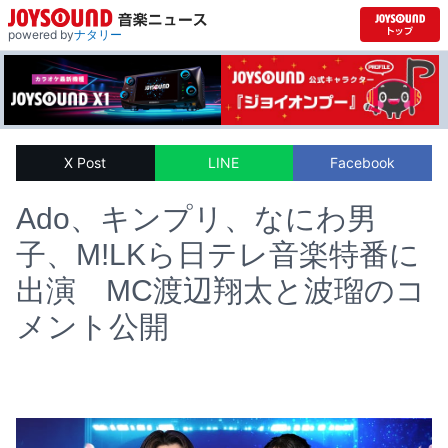
powered by
ナタリー
X Post
LINE
Facebook
Ado、キンプリ、なにわ男
子、M!LKら日テレ音楽特番に
出演 MC渡辺翔太と波瑠のコ
メント公開