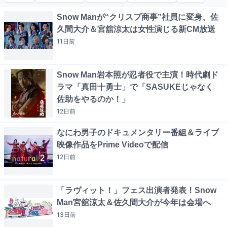
Snow Manが“クリスプ商事”社員に変身、佐
久間大介＆宮舘涼太は女性演じる新CM放送
11日
前
Snow Man岩本照が忍者役で主演！時代劇ド
ラマ「真田十勇士」で「SASUKEじゃなく
佐助をやるのか！」
12日
前
なにわ男子のドキュメンタリー番組＆ライブ
映像作品をPrime Videoで配信
12日
前
「ラヴィット！」フェス出演者発表！Snow
Man宮舘涼太＆佐久間大介が今年は会場へ
13日
前