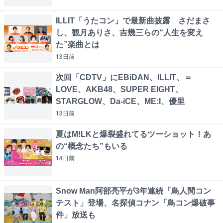
ILLIT「うたコン」で最新曲披露 さだまさ
し、観月ありさ、吉幾三らの“人生を変え
た”楽曲とは
13日
前
次回「CDTV」にEBiDAN、ILLIT、＝
LOVE、AKB48、SUPER EIGHT、
STARGLOW、Da-iCE、ME:I、優里
13日
前
夏はM!LKと爆裂盛れてるツーショット！あ
の“概念たち”もいる
14日
前
Snow Man阿部亮平が3年連続「鳥人間コン
テスト」登場、名探偵コナン「鳥コン爆破事
件」放送も