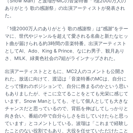
（Snow Man）と波瑠がMCの音楽特番「1億2000万人の
ありがとう 歌の感謝祭」の出演アーティストが発表され
た。
「1億2000万人のありがとう 歌の感謝祭」は“感謝”をテー
マに、世代やジャンルを超えて愛される名曲と新たなヒッ
ト曲が届けられる約3時間の音楽特番。出演アーティスト
としてAI、Ado、King & Prince、なにわ男子、観月あり
さ、M!LK、緑黄色社会の7組がラインナップされた。
出演アーティストとともに、MC2人のコメントも公開さ
れた。放送に向けて、渡辺は「音楽特番のMCは、自分に
とって憧れのポジションで、自分に務まるのかという思い
もありましたが、そこに立てることをとても光栄に感じて
います。Snow Manとしても、そして個人としても大きな
チャンスだと思っているので、背筋を伸ばしてしっかりと
向き合い、番組の中で自分らしさを出していけたらと思っ
ています」とコメントしている。波瑠は「これまで経験し
たことのない役割でもあり、大役を任せていただけたこと