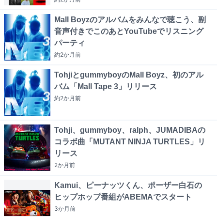
Mall Boyzのアルバムをみんなで聴こう、副
音声付きでこのあとYouTubeでリスニング
パーティ
約2か月
前
TohjiとgummyboyのMall Boyz、初のアル
バム「Mall Tape 3」リリース
約2か月
前
Tohji、gummyboy、ralph、JUMADIBAの
コラボ曲「MUTANT NINJA TURTLES」リ
リース
2か月
前
Kamui、ピーナッツくん、ポーザー白石の
ヒップホップ番組がABEMAでスタート
3か月
前