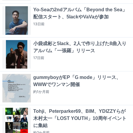
Yo-Seaの2ndアルバム「Beyond the Sea」
配信スタート、5lackやVaVaが参加
13日
前
小袋成彬と5lack、2人で作り上げた8曲入り
アルバム「一張羅」リリース
17日
前
gummyboyがEP「G mode」リリース、
WWWでワンマン開催
約1か月
前
Tohji、Peterparker69、BIM、YDIZZYらが
木村太一「LOST YOUTH」10周年イベント
に集結
約2か月
前