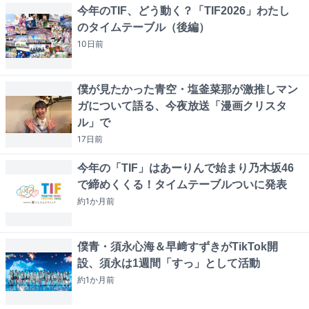
今年のTIF、どう動く？「TIF2026」わたし
のタイムテーブル（後編）
10日
前
僕が見たかった青空・塩釜菜那が激推しマン
ガについて語る、今夜放送「漫画クリスタ
ル」で
17日
前
今年の「TIF」はあーりんで始まり乃木坂46
で締めくくる！タイムテーブルついに発表
約1か月
前
僕青・須永心海＆早﨑すずきがTikTok開
設、須永は1週間「すっ」として活動
約1か月
前