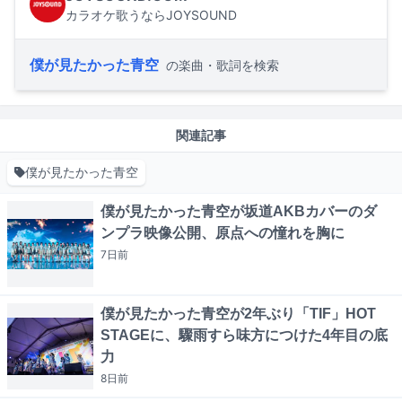
カラオケ歌うならJOYSOUND
僕が見たかった青空
の楽曲・歌詞を検索
関連記事
僕が見たかった青空
僕が見たかった青空が坂道AKBカバーのダ
ンプラ映像公開、原点への憧れを胸に
7日
前
僕が見たかった青空が2年ぶり「TIF」HOT
STAGEに、驟雨すら味方につけた4年目の底
力
8日
前