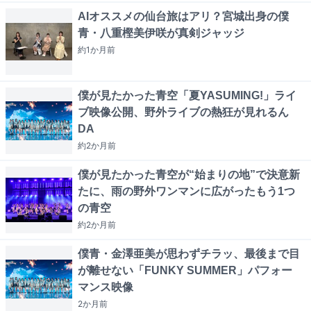
AIオススメの仙台旅はアリ？宮城出身の僕
青・八重樫美伊咲が真剣ジャッジ
約1か月
前
僕が見たかった青空「夏YASUMING!」ライ
ブ映像公開、野外ライブの熱狂が見れるん
DA
約2か月
前
僕が見たかった青空が“始まりの地”で決意新
たに、雨の野外ワンマンに広がったもう1つ
の青空
約2か月
前
僕青・金澤亜美が思わずチラッ、最後まで目
が離せない「FUNKY SUMMER」パフォー
マンス映像
2か月
前