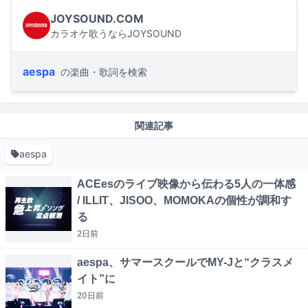
JOYSOUND.COM
カラオケ歌うならJOYSOUND
aespa
の楽曲・歌詞を検索
関連記事
aespa
ACEesのライブ映像から伝わる5人の一体感
/ ILLIT、JISOO、MOMOKAの個性が調和す
る
2日
前
aespa、サマースクールでMY-Jと“クラスメ
イト”に
20日
前