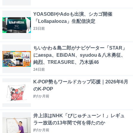
YOASOBIやAdoも出演、シカゴ開催
「Lollapalooza」生配信決定
23日
前
ちいかわ＆島二郎がナビゲーター「STAR」
にaespa、EBiDAN、syudou＆八木勇征、
純烈、TREASURE、乃木坂46
24日
前
K-POP勢もワールドカップ応援｜2026年6月
のK-POP
約1か月
前
井上涼はNHK「びじゅチューン！」レギュ
ラー放送の13年間で何を得たのか
約1か月
前