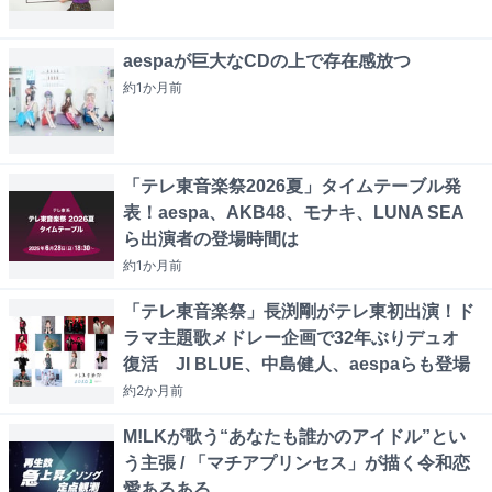
aespaが巨大なCDの上で存在感放つ
約1か月
前
「テレ東音楽祭2026夏」タイムテーブル発
表！aespa、AKB48、モナキ、LUNA SEA
ら出演者の登場時間は
約1か月
前
「テレ東音楽祭」長渕剛がテレ東初出演！ド
ラマ主題歌メドレー企画で32年ぶりデュオ
復活 JI BLUE、中島健人、aespaらも登場
約2か月
前
M!LKが歌う“あなたも誰かのアイドル”とい
う主張 / 「マチアプリンセス」が描く令和恋
愛あるある