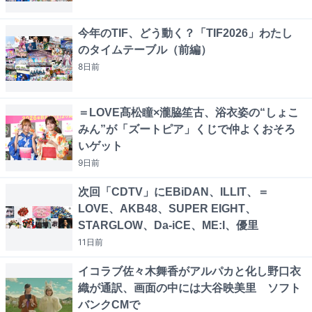
今年のTIF、どう動く？「TIF2026」わたし
のタイムテーブル（前編）
8日
前
＝LOVE髙松瞳×瀧脇笙古、浴衣姿の“しょこ
みん”が「ズートピア」くじで仲よくおそろ
いゲット
9日
前
次回「CDTV」にEBiDAN、ILLIT、＝
LOVE、AKB48、SUPER EIGHT、
STARGLOW、Da-iCE、ME:I、優里
11日
前
イコラブ佐々木舞香がアルパカと化し野口衣
織が通訳、画面の中には大谷映美里 ソフト
バンクCMで