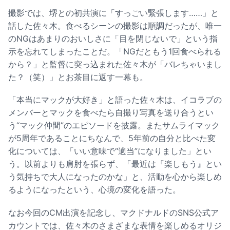
撮影では、堺との初共演に「すっごい緊張します……」と
話した佐々木。食べるシーンの撮影は順調だったが、唯一
のNGはあまりのおいしさに「目を閉じないで」という指
示を忘れてしまったことだ。「NGだともう1回食べられる
から？」と監督に突っ込まれた佐々木が「バレちゃいまし
た？（笑）」とお茶目に返す一幕も。
「本当にマックが大好き」と語った佐々木は、イコラブの
メンバーとマックを食べたら自撮り写真を送り合うとい
う“マック仲間”のエピソードを披露。またサムライマック
が5周年であることにちなんで、5年前の自分と比べた変
化については、「いい意味で“適当”になりました」とい
う。以前よりも肩肘を張らず、「最近は『楽しもう』とい
う気持ちで大人になったのかな」と、活動を心から楽しめ
るようになったという、心境の変化を語った。
なお今回のCM出演を記念し、マクドナルドのSNS公式ア
カウントでは、佐々木のさまざまな表情を楽しめるオリジ