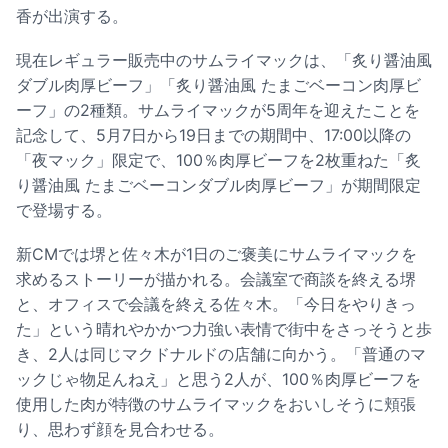
香が出演する。
現在レギュラー販売中のサムライマックは、「炙り醤油風
ダブル肉厚ビーフ」「炙り醤油風 たまごベーコン肉厚ビ
ーフ」の2種類。サムライマックが5周年を迎えたことを
記念して、5月7日から19日までの期間中、17:00以降の
「夜マック」限定で、100％肉厚ビーフを2枚重ねた「炙
り醤油風 たまごベーコンダブル肉厚ビーフ」が期間限定
で登場する。
新CMでは堺と佐々木が1日のご褒美にサムライマックを
求めるストーリーが描かれる。会議室で商談を終える堺
と、オフィスで会議を終える佐々木。「今日をやりきっ
た」という晴れやかかつ力強い表情で街中をさっそうと歩
き、2人は同じマクドナルドの店舗に向かう。「普通のマ
ックじゃ物足んねえ」と思う2人が、100％肉厚ビーフを
使用した肉が特徴のサムライマックをおいしそうに頬張
り、思わず顔を見合わせる。