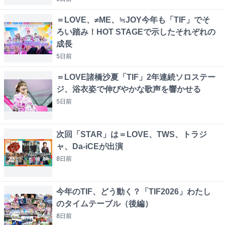
＝LOVE、≠ME、≒JOY今年も「TIF」でそ
ろい踏み！HOT STAGEで示したそれぞれの
成長
5日
前
＝LOVE諸橋沙夏「TIF」2年連続ソロステー
ジ、浴衣姿で伸びやかな歌声を響かせる
5日
前
次回「STAR」は＝LOVE、TWS、トラジ
ャ、Da-iCEが出演
8日
前
今年のTIF、どう動く？「TIF2026」わたし
のタイムテーブル（後編）
8日
前