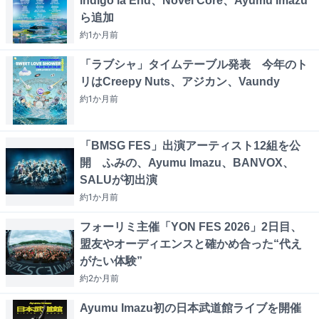
indigo la End、Novel Core、Ayumu Imazu
ら追加
約1か月
前
「ラブシャ」タイムテーブル発表 今年のト
リはCreepy Nuts、アジカン、Vaundy
約1か月
前
「BMSG FES」出演アーティスト12組を公
開 ふみの、Ayumu Imazu、BANVOX、
SALUが初出演
約1か月
前
フォーリミ主催「YON FES 2026」2日目、
盟友やオーディエンスと確かめ合った“代え
がたい体験”
約2か月
前
Ayumu Imazu初の日本武道館ライブを開催