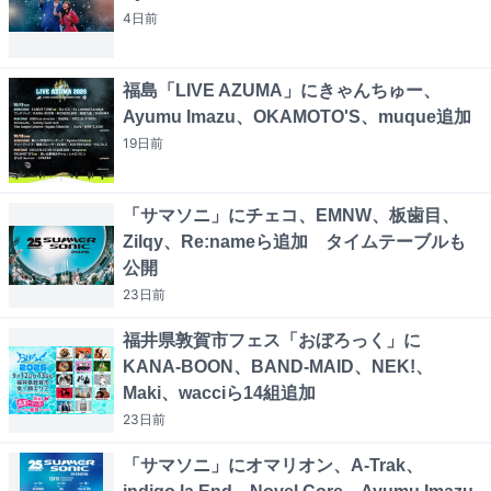
4日
前
福島「LIVE AZUMA」にきゃんちゅー、
Ayumu Imazu、OKAMOTO'S、muque追加
19日
前
「サマソニ」にチェコ、EMNW、板歯目、
Zilqy、Re:nameら追加 タイムテーブルも
公開
23日
前
福井県敦賀市フェス「おぼろっく」に
KANA-BOON、BAND-MAID、NEK!、
Maki、wacciら14組追加
23日
前
「サマソニ」にオマリオン、A-Trak、