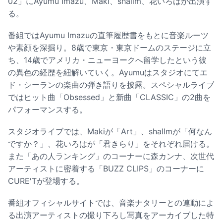
02」にAyumu Imazu、Maki、shallm、花いろはが出演す
る。
番組ではAyumu Imazuの直筆履歴書をもとに音楽ルーツ
や素顔を深掘り。8歳で東京・東京ドームのステージに立
ち、14歳でアメリカ・ニューヨークへ留学したという彼
の異色の経歴を紐解いていく。Ayumuはスタジオにてエ
ド・シーランの楽曲の弾き語りを披露。スペシャルライブ
ではヒット曲「Obsessed」と新曲「CLASSIC」の2曲を
パフォーマンスする。
スタジオライブでは、Makiが「Art」、shallmが「何なん
ですか？」、花いろはが「君きらり」をそれぞれ届ける。
また「あの人ランキング」のコーナーに森カンナ、次世代
アーティストに密着する「BUZZ CLIPS」のコーナーに
CURE'Tが登場する。
番組オフィシャルサイトでは、音楽ナタリーとの連動によ
る出演アーティストの撮り下ろし写真をアーカイブした特