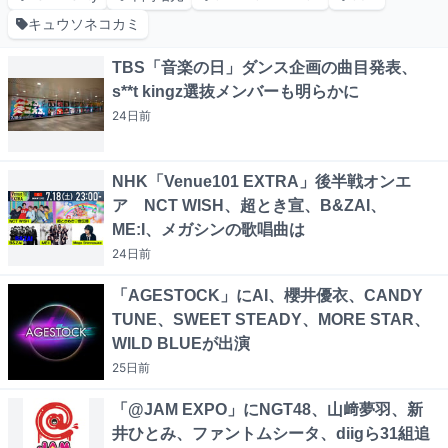
キュウソネコカミ
TBS「音楽の日」ダンス企画の曲目発表、
s**t kingz選抜メンバーも明らかに
24日
前
NHK「Venue101 EXTRA」後半戦オンエ
ア NCT WISH、超とき宣、B&ZAI、
ME:I、メガシンの歌唱曲は
24日
前
「AGESTOCK」にAI、櫻井優衣、CANDY
TUNE、SWEET STEADY、MORE STAR、
WILD BLUEが出演
25日
前
「@JAM EXPO」にNGT48、山﨑夢羽、新
井ひとみ、ファントムシータ、diigら31組追