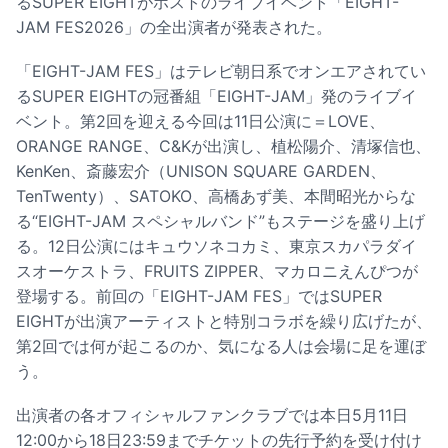
るSUPER EIGHTがホストのライブイベント「EIGHT-
JAM FES2026」の全出演者が発表された。
「EIGHT-JAM FES」はテレビ朝日系でオンエアされてい
るSUPER EIGHTの冠番組「EIGHT-JAM」発のライブイ
ベント。第2回を迎える今回は11日公演に＝LOVE、
ORANGE RANGE、C&Kが出演し、植松陽介、清塚信也、
KenKen、斎藤宏介（UNISON SQUARE GARDEN、
TenTwenty）、SATOKO、高橋あず美、本間昭光からな
る“EIGHT-JAM スペシャルバンド”もステージを盛り上げ
る。12日公演にはキュウソネコカミ、東京スカパラダイ
スオーケストラ、FRUITS ZIPPER、マカロニえんぴつが
登場する。前回の「EIGHT-JAM FES」ではSUPER
EIGHTが出演アーティストと特別コラボを繰り広げたが、
第2回では何が起こるのか、気になる人は会場に足を運ぼ
う。
出演者の各オフィシャルファンクラブでは本日5月11日
12:00から18日23:59までチケットの先行予約を受け付け