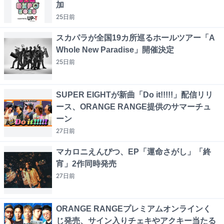
加
25日
前
スカパラが全国19カ所巡るホールツアー「A
Whole New Paradise」開催決定
25日
前
SUPER EIGHTが新曲「Do it!!!!!」配信リリ
ース、ORANGE RANGE提供のサマーチュ
ーン
27日
前
マカロニえんぴつ、EP「運命さがし」「終
宵」2作同時発売
27日
前
ORANGE RANGEプレミアムオンラインく
じ発売、サイン入りチェキやアクキー当たる