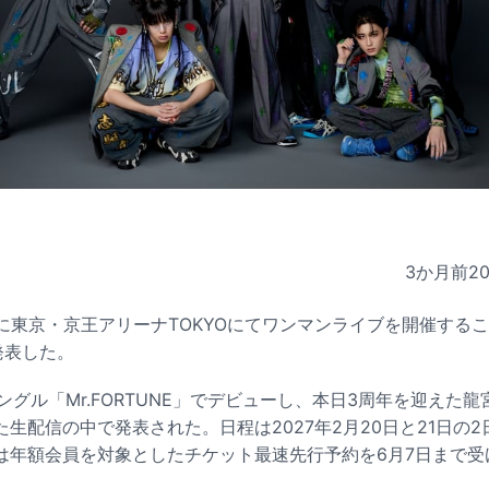
3か月前
2
月に東京・京王アリーナTOKYOにてワンマンライブを開催する
発表した。
にシングル「Mr.FORTUNE」でデビューし、本日3周年を迎えた
生配信の中で発表された。日程は2027年2月20日と21日の
は年額会員を対象としたチケット最速先行予約を6月7日まで受