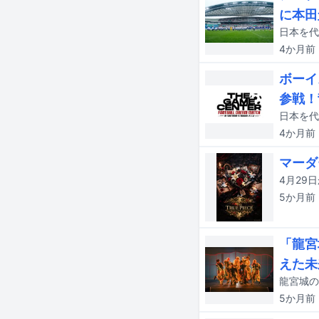
に本田
4か月
前
ボーイ
参戦！
4か月
前
マーダ
5か月
前
「龍宮
えた未
5か月
前