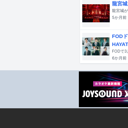
龍宮城
5か月
前
FOD
HAY
6か月
前