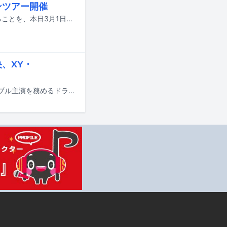
ンツアー開催
龍宮城が今年夏に新作EPをリリース。これを携えてのワンマンツアーを開催することを、本日3月1日に東京・TOYOTA ARENA TOKYOで開催したアリーナワンマンライブ「龍宮城 ARENA LIVE 2026 -SHIBAI-」の最終公演で発表した。
、XY・
FODで3月13日より配信される、井内悠陽（WAVE）と阿久根温世（ICEx）がダブル主演を務めるドラマ「コントラスト」の追加キャストとして、冨里奈央（乃木坂46）、HAYATO（XY）、米尾賢人（龍宮城）らが発表された。