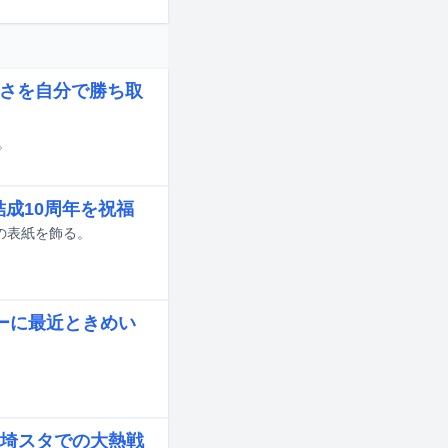
しさを自分で勝ち取
。
成10周年を祝福
ンの表紙を飾る。
バーに最近ときめい
埼スタでの大熱戦