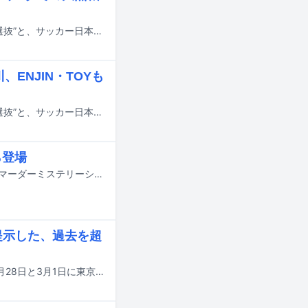
日本を代表するボーイズグループのメンバーが集結した“アーティストサッカー選抜”と、サッカー日本代表レジェンズチームがドリームマッチを行うイベント「THE GAME CENTER -FOOTBALL DREAM MATCH- in Saitama Stadium 2〇〇2」が4月4日に埼玉・埼玉スタジアム2〇〇2で開催された。
ENJIN・TOYも
日本を代表するボーイズグループのメンバーが集結した“アーティストサッカー選抜”と、サッカー日本代表レジェンズチームがドリームマッチを行うイベント「THE GAME CENTER -FOOTBALL DREAM MATCH- in Saitama Stadium 2〇〇2」が4月4日に埼玉・埼玉スタジアム2〇〇2で開催される。このイベントに、OWVの浦野秀太と中川勝就、ENJINのTOYが参加することが新たに発表された。
ら登場
4月29日から5月9日まで東京・IMM THEATERで上演されるアドリブ謎解き劇「マーダーミステリーシアター『THE TRUE PIECE』」に龍宮城、TAGRIGHT、MATSURI、BALLISTIK BOYZ、LIL LEAGUEの中村竜大、山田晃大、百田隼麻が出演する。
提示した、過去を超
龍宮城のアリーナワンマンライブ「龍宮城 ARENA LIVE 2026 -SHIBAI-」が、2月28日と3月1日に東京・TOYOTA ARENA TOKYOにて開催された。