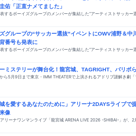
圭佑「正直ナメてました」
ズグループの“サッカー選抜”イベントにOWV浦野＆中川、
背番号も発表に
ーミステリーが舞台化！龍宮城、TAGRIGHT、バリボ
城を愛するあなたのために」アリーナ2DAYSライブで
来像