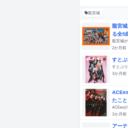
龍宮城
龍宮城
る全5
龍宮城が
2か月
前
すとぷ
すとぷり
3か月
前
ACE
たこと
ACEe
3か月
前
アーテ