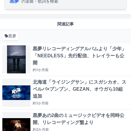
黒夢
の楽曲・歌詞を検索
関連記事
黒夢
黒夢リレコーディングアルバムより「少年」
「NEEDLESS」先行配信、トレイラーも公
開
約1か月
前
北海道「ライジングサン」にスガシカオ、ス
ペルバ×ブンブン、GEZAN、オウガら10組
追加
約1か月
前
黒夢あの2曲のミュージックビデオを同時公
開、リレコーディング盤より
約2か月
前