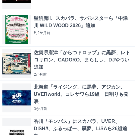
聖飢魔II、スカパラ、サバシスターら「中津
川 WILD WOOD 2026」追加
約2か月
前
佐賀県唐津「からつドロップ」に黒夢、レト
ロリロン、GADORO、まらしぃ、DJやつい
追加
2か月
前
北海道「ライジング」に黒夢、アジカン、
UVERworld、コレサワら19組 日割りも発
表
3か月
前
香川「モンバス」にスカパラ、UVER、
DISH//、ふるっぱー、黒夢、LiSAら26組追