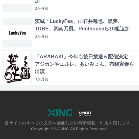
加
3か月
前
茨城「LuckyFes」に石井竜也、黒夢、
TUBE、湘南乃風、Penthouseら10組追加
3か月
前
「ARABAKI」今年も後日放送＆配信決定
アジカンやエルレ、あいみょん、布袋寅泰ら
出演
3か月
前
当サイトのすべての文章や画像などの無断転載・引用を禁じます。
Copyright XING INC.All Rights Reserved.