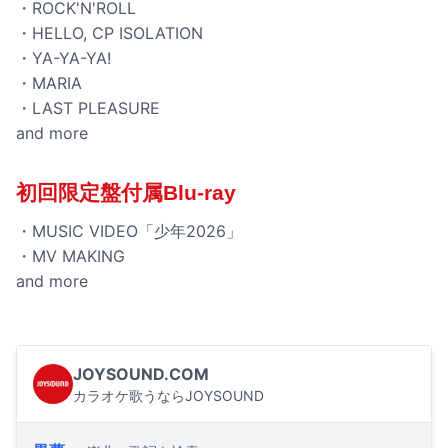
・ROCK'N'ROLL
・HELLO, CP ISOLATION
・YA-YA-YA!
・MARIA
・LAST PLEASURE
and more
初回限定盤付属Blu-ray
・MUSIC VIDEO「少年2026」
・MV MAKING
and more
JOYSOUND.COM
カラオケ歌うならJOYSOUND