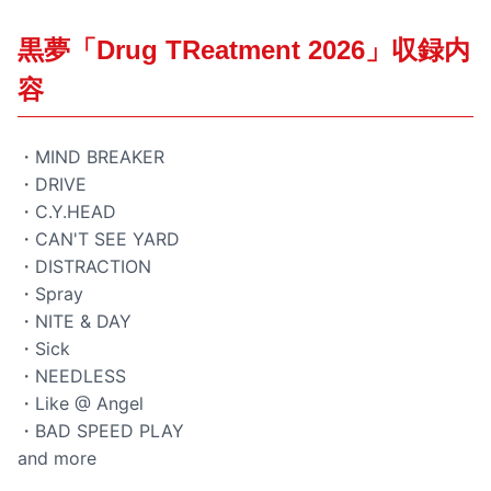
黒夢「Drug TReatment 2026」収録内
容
・MIND BREAKER
・DRIVE
・C.Y.HEAD
・CAN'T SEE YARD
・DISTRACTION
・Spray
・NITE & DAY
・Sick
・NEEDLESS
・Like @ Angel
・BAD SPEED PLAY
and more