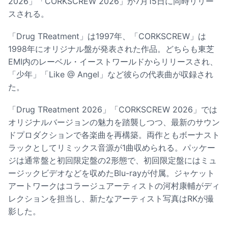
2026」「CORKSCREW 2026」が7月15日に同時リリー
スされる。
「Drug TReatment」は1997年、「CORKSCREW」は
1998年にオリジナル盤が発表された作品。どちらも東芝
EMI内のレーベル・イーストワールドからリリースされ、
「少年」「Like @ Angel」など彼らの代表曲が収録され
た。
「Drug TReatment 2026」「CORKSCREW 2026」では
オリジナルバージョンの魅力を踏襲しつつ、最新のサウン
ドプロダクションで各楽曲を再構築。両作ともボーナスト
ラックとしてリミックス音源が1曲収められる。パッケー
ジは通常盤と初回限定盤の2形態で、初回限定盤にはミュ
ージックビデオなどを収めたBlu-rayが付属。ジャケット
アートワークはコラージュアーティストの河村康輔がディ
レクションを担当し、新たなアーティスト写真はRKが撮
影した。