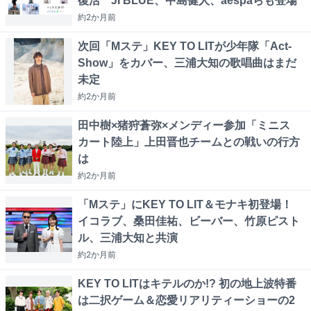
復活 JI BLUE、中島健人、aespaらも登場
約2か月
前
次回「Mステ」KEY TO LITが少年隊「Act-
Show」をカバー、三浦大知の歌唱曲はまだ
未定
約2か月
前
田中樹×猪狩蒼弥×メンディー参加「ミニス
カート陸上」上田晋也チームとの戦いの行方
は
約2か月
前
「Mステ」にKEY TO LIT＆モナキ初登場！
イコラブ、桑田佳祐、ビーバー、竹原ピスト
ル、三浦大知と共演
約2か月
前
KEY TO LITはキテルのか!? 初の地上波特番
は二択ゲーム＆恋愛リアリティーショーの2