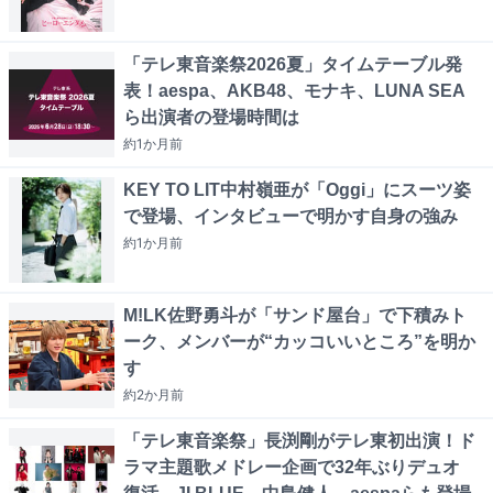
「テレ東音楽祭2026夏」タイムテーブル発
表！aespa、AKB48、モナキ、LUNA SEA
ら出演者の登場時間は
約1か月
前
KEY TO LIT中村嶺亜が「Oggi」にスーツ姿
で登場、インタビューで明かす自身の強み
約1か月
前
M!LK佐野勇斗が「サンド屋台」で下積みト
ーク、メンバーが“カッコいいところ”を明か
す
約2か月
前
「テレ東音楽祭」長渕剛がテレ東初出演！ド
ラマ主題歌メドレー企画で32年ぶりデュオ