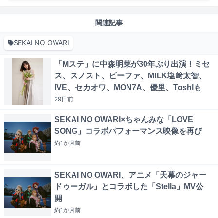
関連記事
SEKAI NO OWARI
「Mステ」に中森明菜が30年ぶり出演！ミセ
ス、スノスト、ビーファ、M!LK塩﨑太智、
IVE、セカオワ、MON7A、優里、Toshlも
29日
前
SEKAI NO OWARI×ちゃんみな「LOVE
SONG」コラボパフォーマンス映像を再び
約1か月
前
SEKAI NO OWARI、アニメ「天幕のジャー
ドゥーガル」とコラボした「Stella」MV公
開
約1か月
前