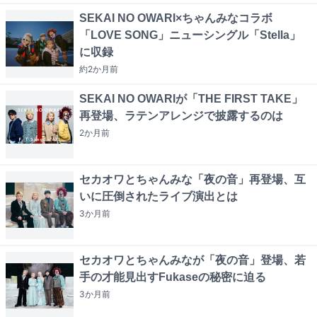
SEKAI NO OWARI×ちゃんみなコラボ
「LOVE SONG」ニューシングル「Stella」
に収録
約2か月
前
SEKAI NO OWARIが「THE FIRST TAKE」
再登場、ラテンアレンジで披露するのは
2か月
前
セカオワとちゃんみな「夜の音」再登場、互
いに圧倒されたライブ演出とは
3か月
前
セカオワとちゃんみなが「夜の音」登場、若
手の才能見出すFukaseの秘密に迫る
3か月
前