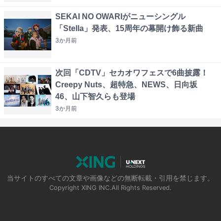
SEKAI NO OWARIがニューシングル
「Stella」発表、15周年の幕開け飾る新曲
3か月
前
次回「CDTV」セカオワフェスで6曲披露！
Creepy Nuts、超特急、NEWS、日向坂
46、山下智久らも登場
3か月
前
当サイトのすべての文章や画像などの無断転載・引用を禁じます。
Copyright XING INC.All Rights Reserved.