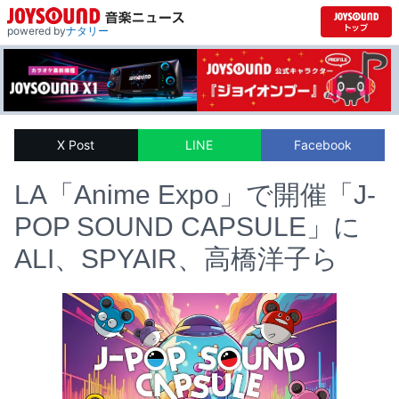
powered by
ナタリー
X Post
LINE
Facebook
LA「Anime Expo」で開催「J-
POP SOUND CAPSULE」に
ALI、SPYAIR、高橋洋子ら