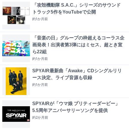
「攻殻機動隊 S.A.C.」シリーズのサウンド
トラック5作をYouTubeで公開
約1か月
前
「音楽の日」グループの枠超えるコーラス企
画発表！出演者第3弾にはミセス、超とき宣
ら22組
約1か月
前
SPYAIR最新曲「Awake」CDシングルリリ
ース決定、ライブ音源も収録
約1か月
前
SPYAIRが「ウマ娘 プリティーダービー」
5.5周年アニバーサリーソングを提供
約2か月
前