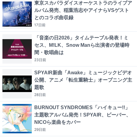
東京スカパラダイスオーケストラのライブア
ルバム発売、稲葉浩志やアイナらVSゲスト
とのコラボ曲収録
17日
前
「音楽の日2026」タイムテーブル発表！ミ
セス、M!LK、Snow Manら出演者の登場時
間・歌唱曲は
23日
前
SPYAIR新曲「Awake」ミュージックビデオ
公開、アニメ「転生重騎士」オープニング主
題歌
28日
前
BURNOUT SYNDROMES「ハイキュー!!」
主題歌アルバム発売！SPYAIR、ビーバー、
NICOら楽曲をカバー
29日
前