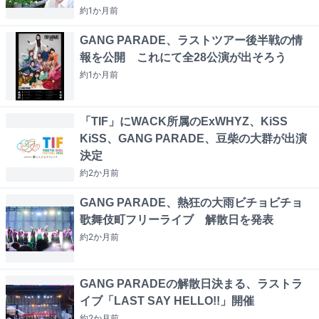
約1か月
前
GANG PARADE、ラストツアー後半戦の情
報を公開 これにて全28公演が出そろう
約1か月
前
「TIF」にWACK所属のExWHYZ、KiSS
KiSS、GANG PARADE、豆柴の大群が出演
決定
約2か月
前
GANG PARADE、熱狂の大雨ビチョビチョ
歌舞伎町フリーライブ 解散日を発表
約2か月
前
GANG PARADEの解散日決まる、ラストラ
イブ「LAST SAY HELLO!!」開催
約2か月
前