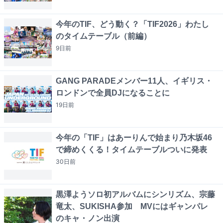
今年のTIF、どう動く？「TIF2026」わたし
のタイムテーブル（前編）
9日
前
GANG PARADEメンバー11人、イギリス・
ロンドンで全員DJになることに
19日
前
今年の「TIF」はあーりんで始まり乃木坂46
で締めくくる！タイムテーブルついに発表
30日
前
黒澤ようソロ初アルバムにシンリズム、宗藤
竜太、SUKISHA参加 MVにはギャンパレ
のキャ・ノン出演