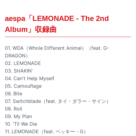
aespa「LEMONADE - The 2nd
Album」収録曲
01. WDA（Whole Different Animal）（feat. G-
DRAGON）
02. LEMONADE
03. SHAKIN'
04. Can't Help Myself
05. Camouflage
06. Bite
07. Switchblade（feat. タイ・ダラー・サイン）
08. Roll
09. My Plan
10. 'Til We Die
11. LEMONADE（feat. ベッキー・G）