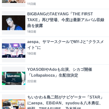
11日
前
BIGBANGのTAEYANG「THE FIRST
TAKE」再び登場、今度は最新アルバム収録
曲を披露
18日
前
aespa、サマースクールでMY-Jと“クラスメ
イト”に
19日
前
YOASOBIやAdoも出演、シカゴ開催
「Lollapalooza」生配信決定
22日
前
ちいかわ＆島二郎がナビゲーター「STAR」
にaespa、EBiDAN、syudou＆八木勇征、
純烈、TREASURE、乃木坂46