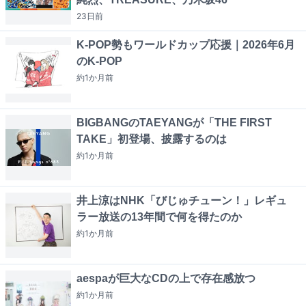
23日
前
K-POP勢もワールドカップ応援｜2026年6月
のK-POP
約1か月
前
BIGBANGのTAEYANGが「THE FIRST
TAKE」初登場、披露するのは
約1か月
前
井上涼はNHK「びじゅチューン！」レギュ
ラー放送の13年間で何を得たのか
約1か月
前
aespaが巨大なCDの上で存在感放つ
約1か月
前