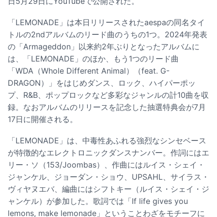
日5月29日にYouTubeで公開された。
「LEMONADE」は本日リリースされたaespaの同名タイ
トルの2ndアルバムのリード曲のうちの1つ。2024年発表
の「Armageddon」以来約2年ぶりとなったアルバムに
は、「LEMONADE」のほか、もう1つのリード曲
「WDA（Whole Different Animal）（feat. G-
DRAGON）」をはじめダンス、ロック、ハイパーポッ
プ、R&B、ポップロックなど多彩なジャンルの計10曲を収
録。なおアルバムのリリースを記念した抽選特典会が7月
17日に開催される。
「LEMONADE」は、中毒性あふれる強烈なシンセベース
が特徴的なエレクトロニックダンスナンバー。作詞にはエ
リー・ソ（153/Joombas）、作曲にはルイス・シェイ・
ジャンケル、ジョーダン・ショウ、UPSAHL、サイラス・
ヴィヤヌエバ、編曲にはシフトキー（ルイス・シェイ・ジ
ャンケル）が参加した。歌詞では「If life gives you
lemons, make lemonade」ということわざをモチーフに