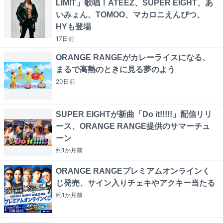
LIMIT」歌唱！ATEEZ、SUPER EIGHT、あ
いみょん、TOMOO、マカロニえんぴつ、
HYも登場
17日
前
ORANGE RANGEがカレーライスになる、
まるで高熱のときに見る夢のよう
20日
前
SUPER EIGHTが新曲「Do it!!!!!」配信リリ
ース、ORANGE RANGE提供のサマーチュ
ーン
約1か月
前
ORANGE RANGEプレミアムオンラインく
じ発売、サイン入りチェキやアクキー当たる
約1か月
前