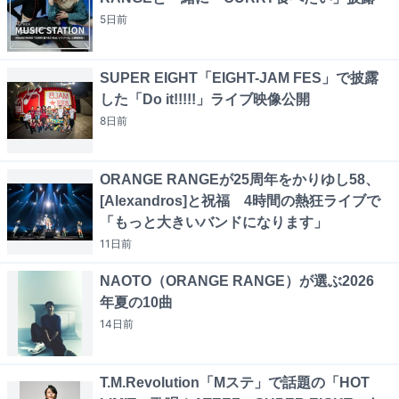
5日
前
SUPER EIGHT「EIGHT-JAM FES」で披露
した「Do it!!!!!」ライブ映像公開
8日
前
ORANGE RANGEが25周年をかりゆし58、
[Alexandros]と祝福 4時間の熱狂ライブで
「もっと大きいバンドになります」
11日
前
NAOTO（ORANGE RANGE）が選ぶ2026
年夏の10曲
14日
前
T.M.Revolution「Mステ」で話題の「HOT