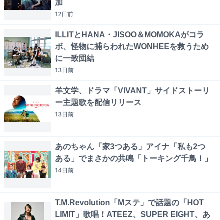
加
12日
前
ILLITとHANA・JISOO＆MOMOKAがコラ
ボ、怪物に捕らわれたWONHEEを救うため
に一致団結
13日
前
羊文学、ドラマ「VIVANT」サイドストーリ
ー主題歌を配信リリース
13日
前
あのちゃん「家3つある」アイナ「私も2つ
ある」でまさかの共鳴「トーキング千鳥！」
14日
前
T.M.Revolution「Mステ」で話題の「HOT
LIMIT」歌唱！ATEEZ、SUPER EIGHT、あ