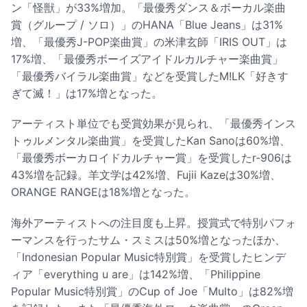
ン「怪獣」が33%増加。「最優秀ダンス＆ボーカル楽曲
賞（グループ / ソロ）」のHANA「Blue Jeans」は31%
増、「最優秀J-POP楽曲賞」の米津玄師「IRIS OUT」は
17%増、「最優秀ボーイズアイドルカルチャー楽曲賞」
「最優秀バイラル楽曲賞」などを受賞したM!LK「好きす
ぎて滅！」は17%増となった。
アーティスト単位でも受賞効果が見られ、「最優秀インス
トゥルメンタル楽曲賞」を受賞したKan Sanoは60%増、
「最優秀ボーカロイドカルチャー賞」を受賞したr-906は
43%増を記録。羊文学は42%増、Fujii Kazeは30%増、
ORANGE RANGEは18%増となった。
海外アーティストへの注目度も上昇。授賞式で特別パフォ
ーマンスを行ったサム・スミスは50%増となったほか、
「Indonesian Popular Music特別賞」を受賞したヒンデ
ィア「everything u are」は142%増、「Philippine
Popular Music特別賞」のCup of Joe「Multo」は82%増