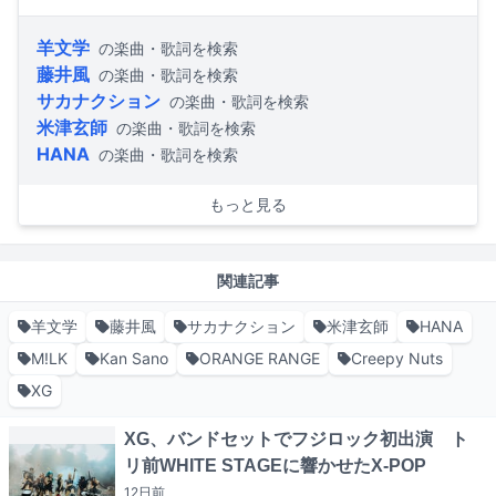
羊文学
の楽曲・歌詞を検索
藤井風
の楽曲・歌詞を検索
サカナクション
の楽曲・歌詞を検索
米津玄師
の楽曲・歌詞を検索
HANA
の楽曲・歌詞を検索
もっと見る
関連記事
羊文学
藤井風
サカナクション
米津玄師
HANA
M!LK
Kan Sano
ORANGE RANGE
Creepy Nuts
XG
XG、バンドセットでフジロック初出演 ト
リ前WHITE STAGEに響かせたX-POP
12日
前