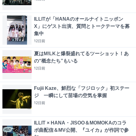
ILLITが「HANAのオールナイトニッポン
X」にゲスト出演、質問とトークテーマを募
集中
12日
前
夏はM!LKと爆裂盛れてるツーショット！あ
の“概念たち”もいる
12日
前
Fujii Kaze、鮮烈な「フジロック」初ステー
ジ 一瞬にして苗場の空気を掌握
12日
前
ILLIT × HANA・JISOO＆MOMOKAのコラ
ボ曲配信＆MV公開、『ユイカ』が作詞で参