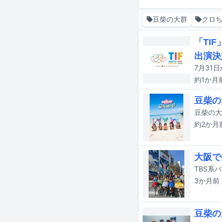
豆柴の大群
クロ
「TIF
出演決
約1か月
豆柴の
豆柴の大
約2か月
大阪で
3か月
前
豆柴の