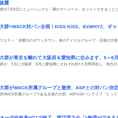
披露
大群×WACK対バン企画！KiSS KiSS、ExWHYZ、
大群が東京を離れて大阪府＆愛知県に住みます、5～6月
大群がWACK所属グループと激突、ASPとの対バン決
Kオーデ合格者ゼロで終了、渡辺淳之介「“無理ができる