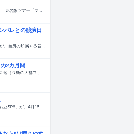
豆柴の大群が7月8日にニューシングル「裸のマーメード」をリリースすることと、東名阪ツアー「マメーメード東名阪ダイブ」を開催することを発表した。
ギャンパレとの競演日
TBS系バラエティ「水曜日のダウンタウン」発のアイドルグループ・豆柴の大群が、自身の所属する音楽事務所WACKの全グループと対バンを行うライブシリーズの第3弾から第5弾までの詳細を発表した。
の2カ月間
豆柴の大群が、5月に大阪府、6月に愛知県にそれぞれ約1カ月間滞在し、地方の豆粒（豆柴の大群ファンの呼称）を増やすミッションを遂行していくことが決まった。
定
音楽事務所WACK所属グループである豆柴の大群、ASPの対バンライブ「とっても豆SP!!」が、4月18日に埼玉・西川口Heartsで開催される。
あなた”は勝ちやす