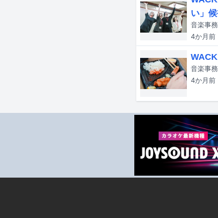
い」候
4か月
前
WAC
4か月
前