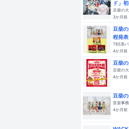
ド」初
3か月
前
豆柴の
程発表
4か月
前
豆柴の
4か月
前
豆柴の
4か月
前
WAC