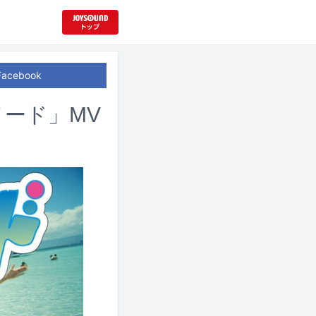
Facebook
ード」MV