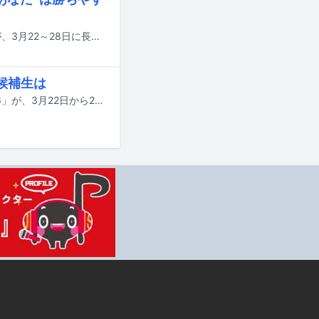
音楽事務所WACKの合宿型オーディション「WACK合同オーディション2026」が、3月22～28日に長崎・壱岐島で開催された。この記事では、最終日の本日3月28日に行われた審査結果発表の模様を中心にお届けする。
候補生は
音楽事務所WACKによる合宿型オーディション「WACK合同オーディション2026」が、3月22日から28日にかけて長崎・壱岐で開催されている。この記事では、6日目となる本日3月27日の模様をレポートする。