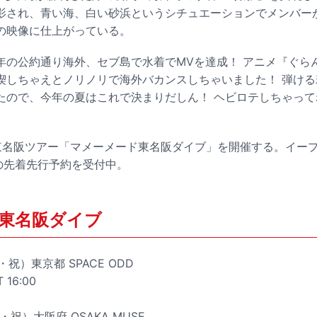
影され、青い海、白い砂浜というシチュエーションでメンバー
の映像に仕上がっている。
年の公約通り海外、セブ島で水着でMVを達成！ アニメ『ぐら
喫しちゃえとノリノリで海外バカンスしちゃいました！ 弾け
たので、今年の夏はこれで決まりだしん！ ヘビロテしちゃっ
東名阪ツアー「マメーメード東名阪ダイブ」を開催する。イープ
トの先着先行予約を受付中。
東名阪ダイブ
・祝）東京都 SPACE ODD
T 16:00
・祝）大阪府 OSAKA MUSE