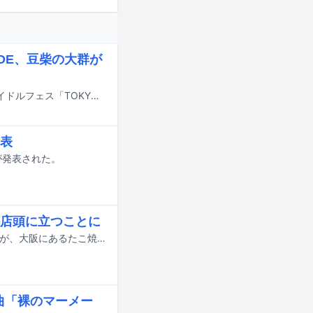
RADE、豆柴の大群が
7月31日から8月2日までの3日間、東京・お台場青海周辺エリアにて行われるアイドルフェス「TOKYO IDOL FESTIVAL 2026 supported by にしたんクリニック」の出演アーティスト第19弾が発表された。
表
が発表された。
店頭に立つことに
TBS系バラエティ「水曜日のダウンタウン」発のアイドルグループ・豆柴の大群が、大阪にあるたこ焼き店・たこ焼道楽わなかとコラボレーションすることが決定した。
曲「裸のマーメー