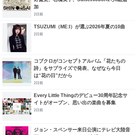
加
2日
前
TSUZUMI（ME:I）が選ぶ2026年夏の10曲
2日
前
コブクロがコンセプトアルバム「花たちの
詩」をサプライズで発表、なぜなら今日
は“花の日”だから
2日
前
Every Little Thingのデビュー30周年記念サ
イトがオープン、思い出の楽曲を募集
2日
前
ジョン・スペンサー来日公演にテレビ大陸音