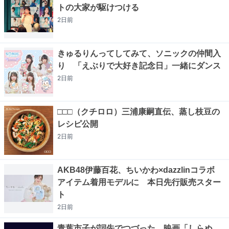
トの大家が駆けつける
2日
前
きゅるりんってしてみて、ソニックの仲間入
り 「えぶりで大好き記念日」一緒にダンス
2日
前
□□□（クチロロ）三浦康嗣直伝、蒸し枝豆の
レシピ公開
2日
前
AKB48伊藤百花、ちいかわ×dazzlinコラボ
アイテム着用モデルに 本日先行販売スター
ト
2日
前
青葉市子が詞先でつづった、映画「しらぬ