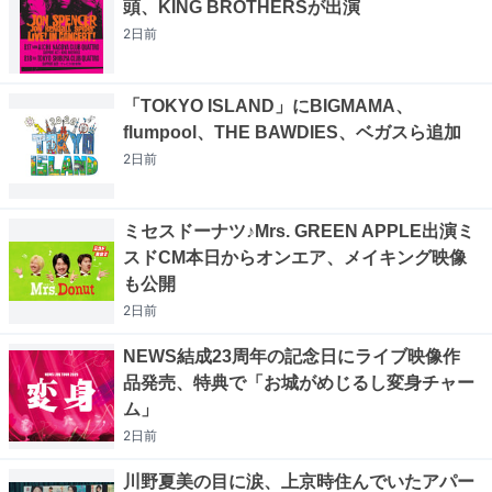
頭、KING BROTHERSが出演
2日
前
「TOKYO ISLAND」にBIGMAMA、
flumpool、THE BAWDIES、ベガスら追加
2日
前
ミセスドーナツ♪Mrs. GREEN APPLE出演ミ
スドCM本日からオンエア、メイキング映像
も公開
2日
前
NEWS結成23周年の記念日にライブ映像作
品発売、特典で「お城がめじるし変身チャー
ム」
2日
前
川野夏美の目に涙、上京時住んでいたアパー