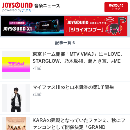
powered by
ナタリー
記事一覧 6
東京ドーム開催「MTV VMAJ」に＝LOVE、
STARGLOW、乃木坂46、超とき宣、≠ME
2日
前
マイファスHiroと山本舞香の第1子誕生
2日
前
KARAの延期となっていたファンミ、秋にフ
ァンコンとして開催決定「GRAND