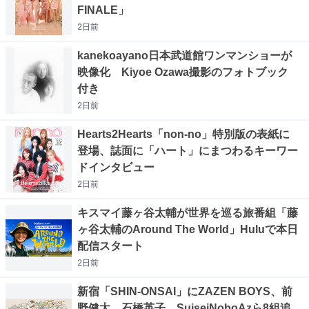
FINALE」
2日
前
kanekoayano日本武道館ワンマンショーが
映像化 Kiyoe Ozawa撮影のフォトブック
付き
2日
前
Hearts2Hearts「non-no」特別版の表紙に
登場、誌面に「ハート」にまつわるキーワー
ドインタビュー
2日
前
キスマイ藤ヶ谷太輔が世界を巡る旅番組「藤
ヶ谷太輔のAround The World」Huluで本日
配信スタート
2日
前
新宿「SHIN-ONSAI」にZAZEN BOYS、前
野健太、石橋英子、SuiseiNoboAzら8組追