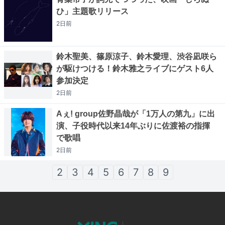
ひ」主題歌リリース
2日
前
鈴木聖美、篠原涼子、鈴木愛理、渋谷凪咲ら
が駆けつける！鈴木雅之ライブにゲスト6人
参加決定
2日
前
Aぇ! group佐野晶哉が「1万人の第九」に出
演、子役時代以来14年ぶりに佐渡裕の指揮
で歌唱
2日
前
2
3
4
5
6
7
8
9