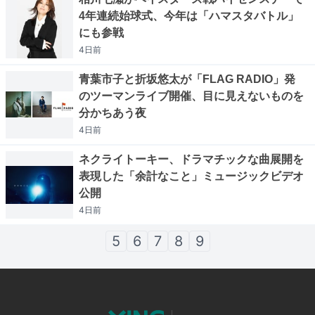
4年連続始球式、今年は「ハマスタバトル」
にも参戦
4日
前
青葉市子と折坂悠太が「FLAG RADIO」発
のツーマンライブ開催、目に見えないものを
分かちあう夜
4日
前
ネクライトーキー、ドラマチックな曲展開を
表現した「余計なこと」ミュージックビデオ
公開
4日
前
5
6
7
8
9