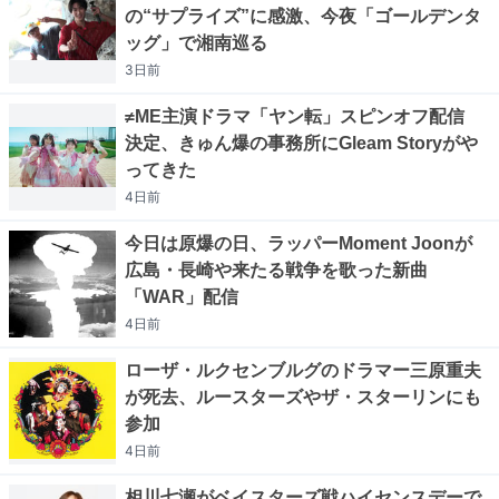
の“サプライズ”に感激、今夜「ゴールデンタ
ッグ」で湘南巡る
3日
前
≠ME主演ドラマ「ヤン転」スピンオフ配信
決定、きゅん爆の事務所にGleam Storyがや
ってきた
4日
前
今日は原爆の日、ラッパーMoment Joonが
広島・長崎や来たる戦争を歌った新曲
「WAR」配信
4日
前
ローザ・ルクセンブルグのドラマー三原重夫
が死去、ルースターズやザ・スターリンにも
参加
4日
前
相川七瀬がベイスターズ戦ハイセンスデーで