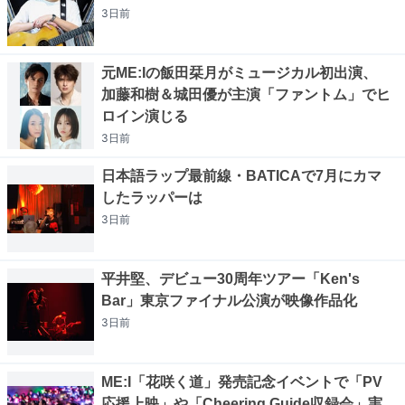
3日
前
元ME:Iの飯田栞月がミュージカル初出演、
加藤和樹＆城田優が主演「ファントム」でヒ
ロイン演じる
3日
前
日本語ラップ最前線・BATICAで7月にカマ
したラッパーは
3日
前
平井堅、デビュー30周年ツアー「Ken's
Bar」東京ファイナル公演が映像作品化
3日
前
ME:I「花咲く道」発売記念イベントで「PV
応援上映」や「Cheering Guide収録会」実