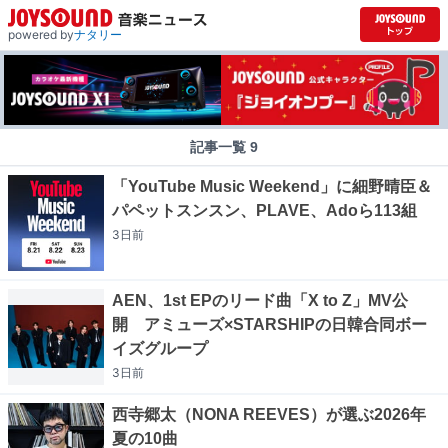
powered by
ナタリー
記事一覧 9
「YouTube Music Weekend」に細野晴臣＆
パペットスンスン、PLAVE、Adoら113組
3日
前
AEN、1st EPのリード曲「X to Z」MV公
開 アミューズ×STARSHIPの日韓合同ボー
イズグループ
3日
前
西寺郷太（NONA REEVES）が選ぶ2026年
夏の10曲