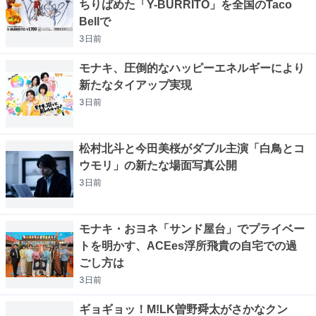
ちりばめた「Y-BURRITO」を全国のTaco
Bellで
3日
前
モナキ、圧倒的なハッピーエネルギーにより
新たなタイアップ実現
3日
前
松村北斗と今田美桜がダブル主演「白鳥とコ
ウモリ」の新たな場面写真公開
3日
前
モナキ・おヨネ「サンド屋台」でプライベー
トを明かす、ACEes浮所飛貴の自宅での過
ごし方は
3日
前
ギョギョッ！M!LK曽野舜太がさかなクン