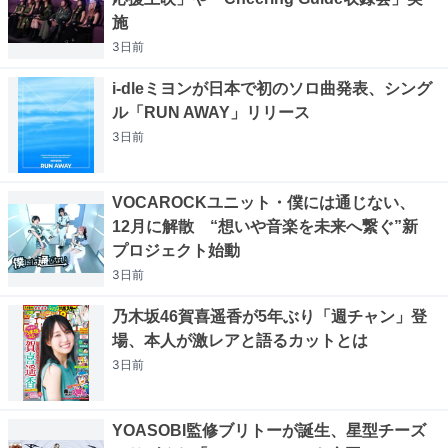
施
3日
前
i-dleミヨンが日本で初のソロ曲発表、シング
ル「RUN AWAY」リリース
3日
前
VOCAROCKユニット・僕には通じない、
12月に解散 “想いや音楽を未来へ繋ぐ”新
プロジェクト始動
3日
前
乃木坂46賀喜遥香が5年ぶり「週チャン」登
場、本人が激レアと語るカットとは
3日
前
YOASOBI監修ブリトーが誕生、星型チーズ