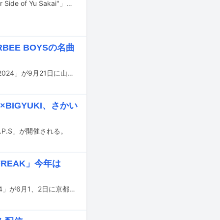
さかいゆうが7月から弾き語りツアー「さかいゆう 弾き語りツアー 2024 "Another Side of Yu Sakai"」を開催する。
BEE BOYSの名曲
オフィスオーガスタ所属アーティストが集結する恒例イベント「Augusta Camp 2024」が9月21日に山梨・富士急ハイランド・コニファーフォレストで開催される。
BIGYUKI、さかい
.P.S」が開催される。
REAK」今年は
西寺郷太（NONA REEVES）のライブイベント「GOTOWN FREAK 京都磔磔 2024」が6月1、2日に京都・磔磔で行われる。