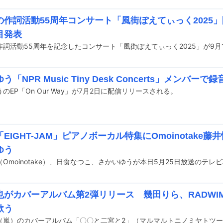
の作詞活動55周年コンサート「風街ぽえてぃっく2025」
目発表
う「NPR Music Tiny Desk Concerts」メンバー
のEP「On Our Way」が7月2日に配信リリースされる。
EIGHT-JAM」ピアノボーカル特集にOmoinotake
ゆう
也がカバーアルバム第2弾リリース 幾田りら、RADWIM
歌う