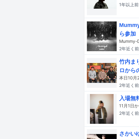
1年以上
前
Mumm
ら参加
Mummy
2年近く
前
竹内ま
ロから
本日10月
2年近く
前
入場無
2年近く
前
さかい