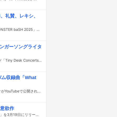
i、礼賛、レキシ、
8月23、24日に香川・国営讃岐まんのう公園で開催される野外ロックフェス「MONSTER baSH 2025」の第1弾出演アーティストが発表された。
のシンガーソングライタ
さかいゆうがアメリカの公共放送NPR（National Public Radio）の音楽コンテンツ「Tiny Desk Concerts」に出演する。
ム収録曲「What
さかいゆうの新曲「What About You feat. Kダブシャイン」のミュージックビデオがYouTubeで公開された。
の意欲作
昨年10月にデビュー15周年を迎えたさかいゆうが、ニューアルバム「PASADENA」を3月19日にリリースする。