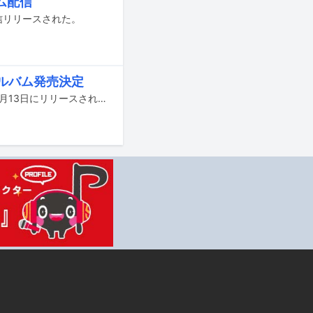
ム配信
に配信リリースされた。
アルバム発売決定
RHYMESTERの司令塔であるMummy-D初のソロアルバム「Bars of My Life」が3月13日にリリースされる。