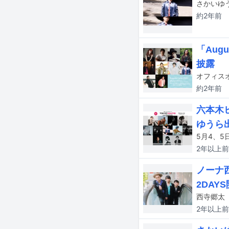
約2年
前
「Aug
披露
約2年
前
六本木ヒ
ゆうら
5月4、5
2年以上
前
ノーナ
2DAY
2年以上
前