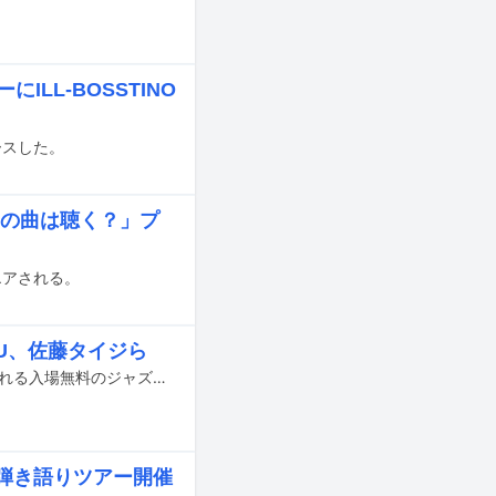
にILL-BOSSTINO
リースした。
トの曲は聴く？」プ
エアされる。
U、佐藤タイジら
11月1日から3日にかけて東京・コレド室町テラス 大屋根広場と福徳の森で開催される入場無料のジャズイベント「NIHONBASHI PUBLIC JAZZ」の出演アーティストが発表された。
弾き語りツアー開催