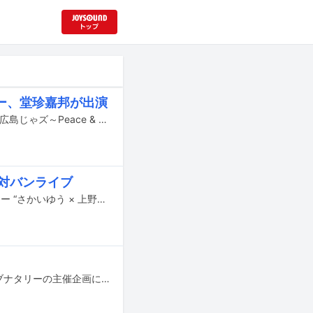
ー、堂珍嘉邦が出演
10月17、18日に広島・ひろしまゲートパークとminamoa9階 ソラモア広場にて「広島じゃズ～Peace & Music～ 2026」が開催される。
対バンライブ
さかいゆう、上野大樹、松室政哉の3人が競演するライブイベント「ライブナタリー “さかいゆう × 上野大樹 × 松室政哉”」が3月1日に東京・新宿MARZにて開催された。
さかいゆう、上野大樹、松室政哉が3月1日に東京・新宿MARZにて行われるライブナタリーの主催企画に出演する。