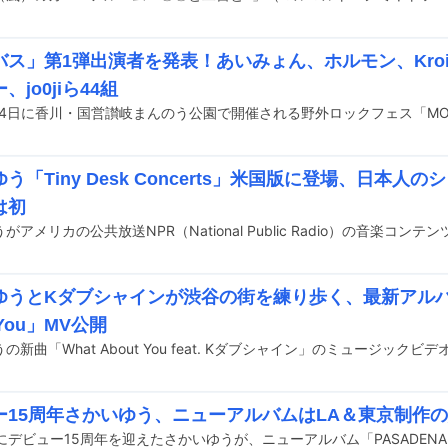
バス」第1弾出演者を発表！あいみょん、ホルモン、Kro
、jo0jiら44組
う「Tiny Desk Concerts」米国版に登場、日本人
は初
ゆうとKダブシャインが渋谷の街を練り歩く、最新アルバ
 You」MV公開
ー15周年さかいゆう、ニューアルバムはLA＆東京制作