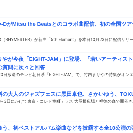
y-DがMitsu the Beatsとのコラボ曲配信、初の全国ツアー
-D（RHYMESTER）が新曲「5th Element」を本日10月23日に配信リ
りやが今夜「EIGHT-JAM」に登場、「若いアーティス
の質問に次々と回答
20日放送のテレビ朝日系「EIGHT-JAM」で、竹内まりやの特集がオン
料の大人のジャズフェスに黒田卓也、さかいゆう、TOK
ゆう、初ベストアルバム楽曲などを披露する全10公演の