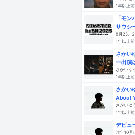
1年以上
前
「モン
サウシー
1年以上
前
さかいゆ
ー出演
1年以上
前
さかい
About
1年以上
前
デビュ