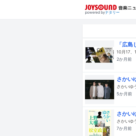
powered by
ナタリー
「広島
2か月
前
さかい
5か月
前
さかい
7か月
前