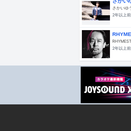
さかい
さかいゆうの
2年以上
前
RHYM
2年以上
前