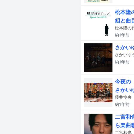
松本隆
組と曲
約1年
前
さかいゆ
さかいゆう
約1年
前
今夜の「
さかい
約1年
前
二宮和
ら楽曲