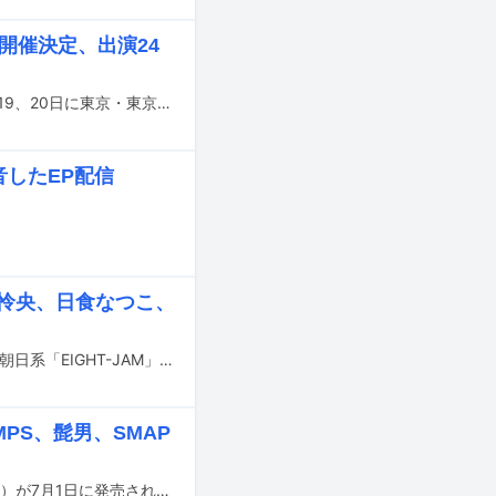
開催決定、出演24
松本隆の作詞活動55周年を記念したコンサート「風街ぽえてぃっく2025」が9月19、20日に東京・東京国際フォーラム ホールAで開催されることが決定した。
で録音したEP配信
藤井怜央、日食なつこ、
藤井怜央（Omoinotake）、日食なつこ、さかいゆうが本日5月25日放送のテレビ朝日系「EIGHT-JAM」にゲスト出演する。
PS、髭男、SMAP
二宮和也（嵐）のカバーアルバム「〇〇と二宮と2」（マルマルトニノミヤトツー）が7月1日に発売され、2日にダウンロード・ストリーミング配信されることが決定した。