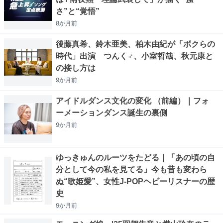
さ”と“覚悟”
8か月
前
後藤真希、鈴木亜美、柏木由紀が「ボクらの
時代」出演 つんく♂、小室哲哉、秋元康と
の接し方は
9か月
前
アイドルダンス文化の変化 （前編）｜フォ
ーメーションダンス誕生の裏側
9か月
前
ゆっきゅんのルーツをたどる｜「あの頃の自
分として今の私を見てる」今も昔も変わら
ぬ“歌姫愛”、女性J-POPヘビーリスナーの歴
史
9か月
前