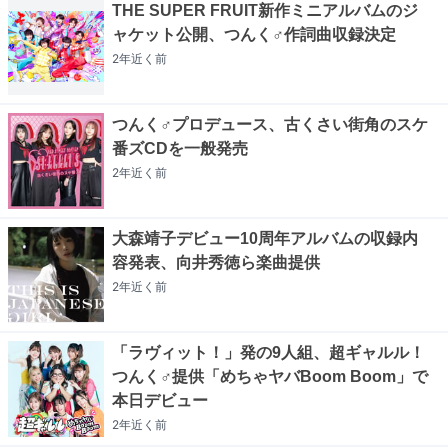
THE SUPER FRUIT新作ミニアルバムのジ
ャケット公開、つんく♂作詞曲収録決定
2年近く
前
つんく♂プロデュース、古くさい街角のスケ
番ズCDを一般発売
2年近く
前
大森靖子デビュー10周年アルバムの収録内
容発表、向井秀徳ら楽曲提供
2年近く
前
「ラヴィット！」発の9人組、超ギャルル！
つんく♂提供「めちゃヤバBoom Boom」で
本日デビュー
2年近く
前