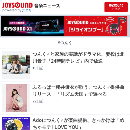
powered by
ナタリー
#つんく
つんく♂と家族の実話がドラマ化、妻役は北
川景子「24時間テレビ」内で放送
13日
前
ふるっぱー櫻井優衣が歌う、つんく♂提供曲
リリース 「リズム天国」で遊べる
22日
前
Adoにつんく♂が楽曲提供、きっかけは「め
ちゃモテ I LOVE YOU」