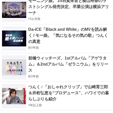
モーニング娘。'25羽賀朱音と横山玲奈のラ
ストシングル発売決定、卒業公演は横浜アリ
ーナ
11か月
前
Da-iCE「Black and White」のMVを読み解
く / モー娘。「気になるその気の歌」つんく
の真意
約1年
前
前橋ウィッチーズ、1stアルバム「アゲラタ
ム」＆2ndアルバム「ゼラニウム」をリリー
ス
約1年
前
つんく♂「おしゃれクリップ」で山崎育三郎
＆井桁弘恵を“プロデュース”、ハワイでの暮
らしぶりも紹介
1年以上
前