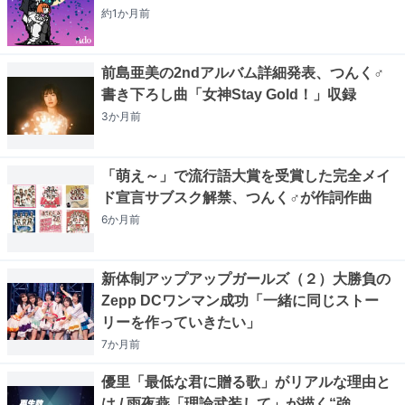
約1か月
前
前島亜美の2ndアルバム詳細発表、つんく♂
書き下ろし曲「女神Stay Gold！」収録
3か月
前
「萌え～」で流行語大賞を受賞した完全メイ
ド宣言サブスク解禁、つんく♂が作詞作曲
6か月
前
新体制アップアップガールズ（２）大勝負の
Zepp DCワンマン成功「一緒に同じストー
リーを作っていきたい」
7か月
前
優里「最低な君に贈る歌」がリアルな理由と
は / 雨夜燕「理論武装して」が描く“強