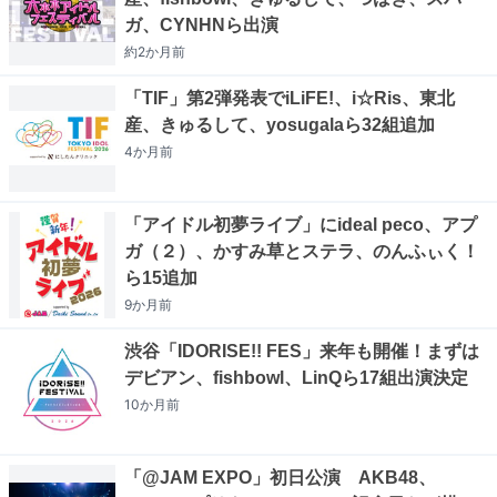
ガ、CYNHNら出演
約2か月
前
「TIF」第2弾発表でiLiFE!、i☆Ris、東北
産、きゅるして、yosugalaら32組追加
4か月
前
「アイドル初夢ライブ」にideal peco、アプ
ガ（２）、かすみ草とステラ、のんふぃく！
ら15追加
9か月
前
渋谷「IDORISE!! FES」来年も開催！まずは
デビアン、fishbowl、LinQら17組出演決定
10か月
前
「@JAM EXPO」初日公演 AKB48、