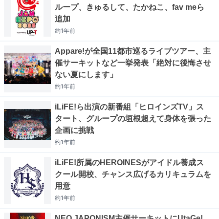
ループ、きゅるして、たかねこ、fav meら
追加
約1年
前
Appare!が全国11都市巡るライブツアー、主
催サーキットなど一挙発表「絶対に後悔させ
ない夏にします」
約1年
前
iLiFE!ら出演の新番組「ヒロインズTV」ス
タート、グループの垣根超えて身体を張った
企画に挑戦
約1年
前
iLiFE!所属のHEROINESがアイドル養成ス
クール開校、チャンス広げるカリキュラムを
用意
約1年
前
NEO JAPONISM主催サーキットにUtaGe!、