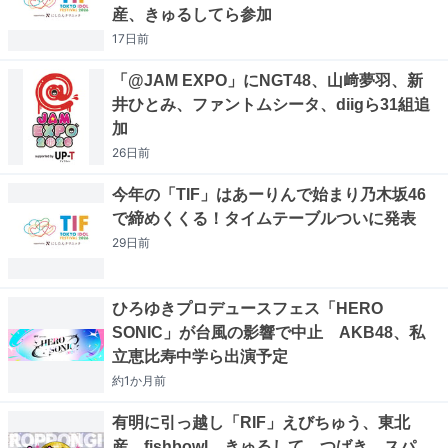
産、きゅるしてら参加
17日
前
「@JAM EXPO」にNGT48、山﨑夢羽、新
井ひとみ、ファントムシータ、diigら31組追
加
26日
前
今年の「TIF」はあーりんで始まり乃木坂46
で締めくくる！タイムテーブルついに発表
29日
前
ひろゆきプロデュースフェス「HERO
SONIC」が台風の影響で中止 AKB48、私
立恵比寿中学ら出演予定
約1か月
前
有明に引っ越し「RIF」えびちゅう、東北
産、fishbowl、きゅるして、つばき、スパ