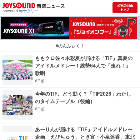
powered by
ナタリー
#のんふぃく！
ももクロ佐々木彩夏が届ける「TIF」真夏の
アイドルメドレー！総勢64人で「走れ！」
歌唱
8日
前
今年のTIF、どう動く？「TIF2026」わたし
のタイムテーブル（後編）
8日
前
あーりんが届ける「TIF」アイドルメドレー
企画 えびちゅう、とき宣・小泉遥香、東北