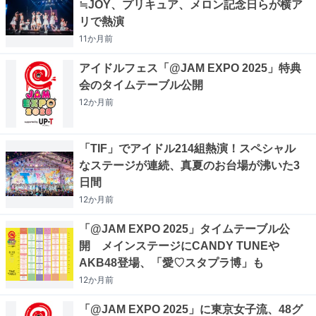
≒JOY、プリキュア、メロン記念日らが横ア
リで熱演
11か月
前
アイドルフェス「@JAM EXPO 2025」特典
会のタイムテーブル公開
12か月
前
「TIF」でアイドル214組熱演！スペシャル
なステージが連続、真夏のお台場が沸いた3
日間
12か月
前
「@JAM EXPO 2025」タイムテーブル公
開 メインステージにCANDY TUNEや
AKB48登場、「愛♡スタプラ博」も
12か月
前
「@JAM EXPO 2025」に東京女子流、48グ