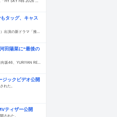
2026年3月20～22日に沖縄・沖縄県総合運動公園で行われるHY主催の野外フェス「HY SKY Fes 2026 ＆Special Night」の最終出演アーティストが発表された。
でもタッグ、キャス
10月8日24:30にテレ東系でスタートする鈴木愛理主演、八木勇征（FANTASTICS）出演の新ドラマ「推しが上司になりまして フルスロットル」の主題歌を鈴木が担当する。
6は河田陽菜に“最後の
本日9月13日23:00よりNHK総合で放送される「Venue101」にILLIT、Da-iCE、日向坂46、YURIYAN RETRIEVERが出演する。
ージックビデオ公開
公開された。
MVティザー公開
で公開された。