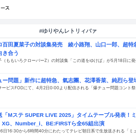
#ゆりやんレトリィバァ
ロ百田夏菜子の対談集発売 綾小路翔、山口一郎、超特急
向き合う
子（ももいろクローバーZ）の対談集「この道をゆけば」が5月18日に
ュー問題」新作に超特急、氣志團、花澤香菜、純烈ら登
「Mステ SUPER LIVE 2025」タイムテーブル発表！ミ
XG、Number_i、BE:FIRSTら全65組出演