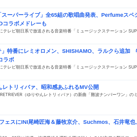
「スーパーライブ」全65組の歌唱曲発表、Perfumeス
TOコラボメドレーも
テ」特番にレミオロメン、SHISHAMO、ラルクら追加
コラボ
んレトリィバァ、昭和感あふれるMV公開
フェスにINI尾崎匠海＆藤牧京介、Suchmos、石井竜