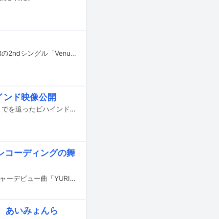
ユニバーサルミュージックからメジャーデビューを果たしたYURIYAN RETRIEVERの2ndシングル「Venus」が9月1日に配信リリースされる。
インド映像公開
YURIYAN RETRIEVERがテレビ朝日系「ミュージックステーション」へ出演するまでを追ったビハインド映像がYouTubeで公開された。
レコーディングの舞
ゆりやんレトリィバァがYURIYAN RETRIEVER名義で7月16日にリリースしたメジャーデビュー曲「YURIYAN TIME」のレコーディング風景がYouTubeで公開された。
部、あいみょんら