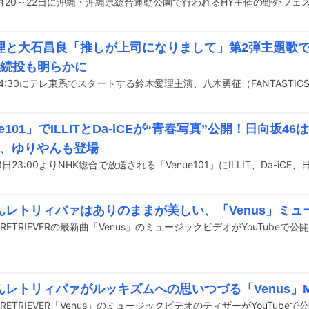
理と大石昌良「推しが上司になりまして」第2弾主題歌
の続投も明らかに
ue101」でILLITとDa-iCEが“青春写真”公開！日向坂4
”、ゆりやんも登場
んレトリィバァはありのままが美しい、「Venus」ミュ
AN RETRIEVERの最新曲「Venus」のミュージックビデオがYouTubeで
んレトリィバァがルッキズムへの思いつづる「Venus」
AN RETRIEVER「Venus」のミュージックビデオのティザーがYouTube