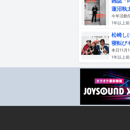
雑誌「
蓮沼執
今年活動5
1年以上
前
松崎し
寝転び
1年以上
前