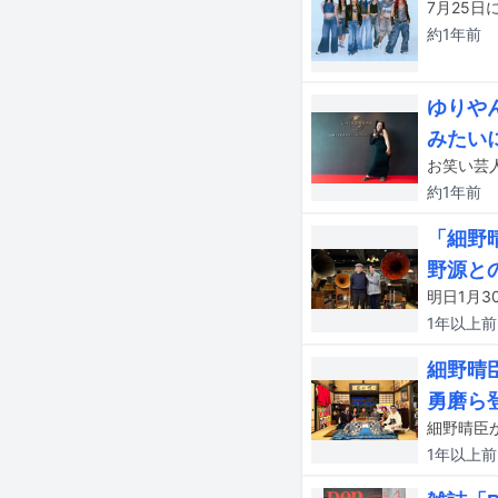
約1年
前
ゆりや
みたい
約1年
前
「細野
野源と
1年以上
前
細野晴
勇磨ら
1年以上
前