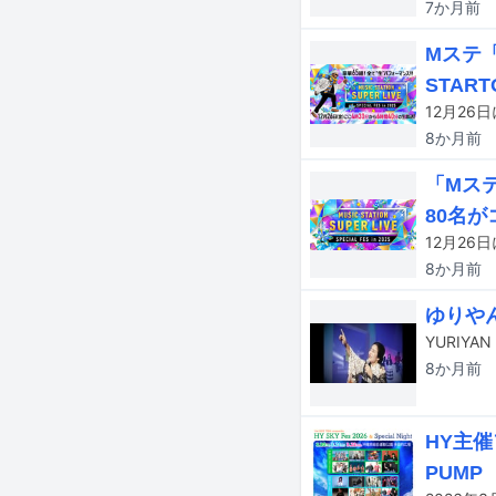
7か月
前
Mステ
STAR
8か月
前
「Mス
80名が
8か月
前
ゆりや
8か月
前
HY主催
PUMP