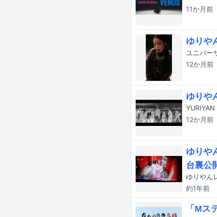
11か月
前
ゆりや
12か月
前
ゆりや
12か月
前
ゆりや
台裏公
約1年
前
「Mス