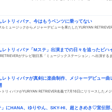
んレトリィバァ、今はもうベンツに乗ってない
んレトリィバァ「Mステ」出演までの日々を追ったビハ
んレトリィバァが真剣に楽曲制作、メジャーデビュー曲
開
テ」にHANA、ゆりやん、SKY-HI、超ときめき♡宣伝