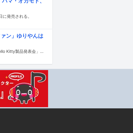
、ハマ・オカモト、
8日に発売される。
ファン」ゆりやんは
本日11月12日に東京・Fender Flagship Tokyoにて行われたイベント「Fender×Hello Kitty製品発表会」に松崎しげる、MAMI（SCANDAL）、ゆりやんレトリィバァが登壇した。