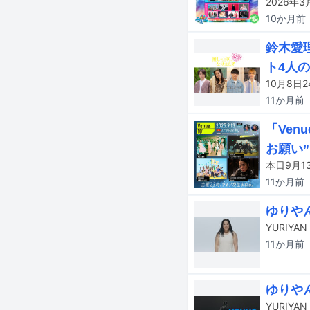
10か月
前
鈴木愛
ト4人
11か月
前
「Ven
お願い
11か月
前
ゆりや
YURIY
11か月
前
ゆりや
YURIY