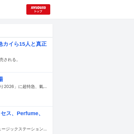
カイら15人と真正
発売される。
場
動画配信サービスFODにて、4月2日0:00より配信される「爆チュー問題コント祭り2026」に超特急、氣志團、花澤香菜、純烈らが出演する。
セス、Perfume、
本日12月26日16:30から6時間40分にわたってテレビ朝日系で生放送される「ミュージックステーション SUPER LIVE 2025」のタイムテーブルが発表された。