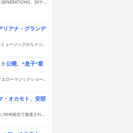
7月25日に放送されるテレビ朝日系「ミュージックステーション」にあいみょん、GENERATIONS、SKY-HI、超ときめき♡宣伝部、HANA、宮沢和史、YURIYAN RETRIEVER、アバンギャルディが生出演する。
アリアナ・グランデ
お笑い芸人のゆりやんレトリィバァが、YURIYAN RETRIEVER名義でユニバーサルミュージックからメジャーデビューすることを発表。7月16日にデビュー曲「YURIYAN TIME」を配信リリースし、ソロアーティストとして本格的に活動を開始する。
ト公開、“息子”星
明日1月30日にNHK総合で放送される、細野晴臣が出演する特別番組「細野晴臣イエローマジックショー4」。この番組のオンエアに向けてSpotifyにてプレイリストが公開されている。
マ・オカモト、安部
細野晴臣が出演する特別番組「細野晴臣イエローマジックショー4」が、1月30日にNHK総合で放送されることが決定した。