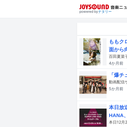
powered by
ナタリー
ももク
面から
百田夏菜
4か月
前
「爆チ
5か月
前
本日放送
HANA、