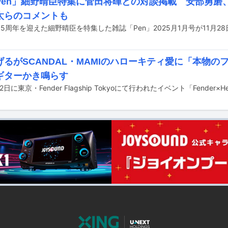
Pen」細野晴臣特集に菅田将暉との対談掲載 安部勇磨
太らのコメントも
5周年を迎えた細野晴臣を特集した雑誌「Pen」2025月1月号が11月2
げるがSCANDAL・MAMIのハローキティ愛に「本物の
ギターかき鳴らす