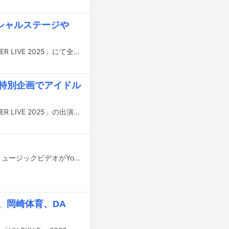
ペシャルステージや
12月26日にテレビ朝日系で放送される音楽特番「ミュージックステーション SUPER LIVE 2025」にて全65組の出演アーティストが披露する楽曲タイトル、および番組内の新たなコラボ企画が発表された。
 特別企画でアイドル
12月26日にテレビ朝日系で放送される音楽特番「ミュージックステーション SUPER LIVE 2025」の出演アーティスト第2弾が発表された。
YURIYAN RETRIEVER（ゆりやんレトリィバァ）の新曲「難波ナンバーワン」のミュージックビデオがYouTubeで公開された。
也、岡崎体育、DA