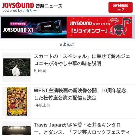
powered by
ナタリー
#よゐこ
スカートの「スペシャル」に乗せて鈴木ジェ
ロニモが冷やし中華の味を説明
約1年
前
WEST.主演映画の新映像公開、10周年記念
した松竹座公演の配信も決定
1年以上
前
Travis Japanがさや香・石井＆キンタロ
ー。とダンス、「フジ芸人ロックフェスティ