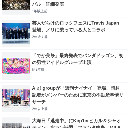
バル」詳細発表
1年以上
前
芸人だらけのロックフェスにTravis Japan
登場、ノリに乗っている人とコラボ
2年近く
前
「でか美祭」最終発表でパンダドラゴン、初
の男性アイドルグループ出演
約2年
前
Aぇ! groupが「週刊ナイナイ」登場、岡村
記者がメンバーのために東京の不動産事情リ
サーチ
2年以上
前
大晦日「逃走中」にKep1erヒカル＆シャオ
ティン、水カン詩羽、ファンタ中島、M!LK