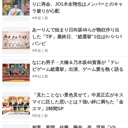
りに再会、JO1木全翔也はメンバーとのキャ
ラ被りが心配
4年近く
前
あーりんで始まり日向坂46らが熱狂作り出
した「TIF」最終日、“総選挙”1位は#バババ
バンビ
4年近く
前
なにわ男子・大橋＆乃木坂46賀喜が「テレ
ビゲーム総選挙」出演、ゲーム愛を熱く語る
4年以上
前
「見たことない景色見せて」中居正広がキス
マイに託した思いとは？強い絆に満ちた「金
スマ」2時間SP
5年近く
前
相葉、風間、佐藤、藤井、岸、浮所「VS