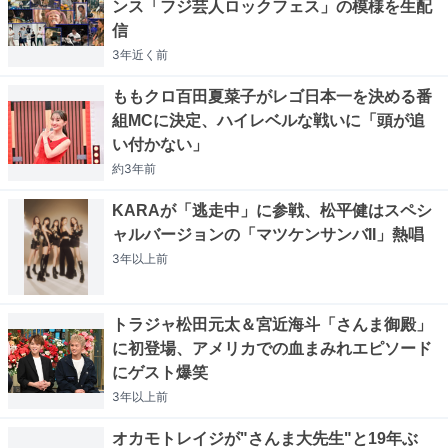
ンス「フジ芸人ロックフェス」の模様を生配
信
3年近く
前
ももクロ百田夏菜子がレゴ日本一を決める番
組MCに決定、ハイレベルな戦いに「頭が追
い付かない」
約3年
前
KARAが「逃走中」に参戦、松平健はスペシ
ャルバージョンの「マツケンサンバII」熱唱
3年以上
前
トラジャ松田元太＆宮近海斗「さんま御殿」
に初登場、アメリカでの血まみれエピソード
にゲスト爆笑
3年以上
前
オカモトレイジが"さんま大先生"と19年ぶ