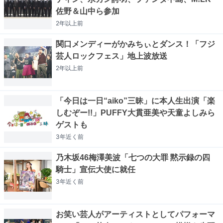
佐野＆山中ら参加
2年以上
前
関口メンディーがかみちぃとダンス！「フジ
芸人ロックフェス」地上波放送
2年以上
前
「今日は一日“aiko”三昧」に本人生出演「楽
しむぞー!!」PUFFY大貫亜美や天童よしみら
ゲストも
3年近く
前
乃木坂46梅澤美波「七つの大罪 黙示録の四
騎士」宣伝大使に就任
3年近く
前
お笑い芸人がアーティストとしてパフォーマ