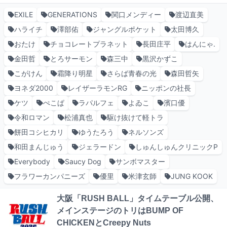
EXILE
GENERATIONS
関口メンディー
渡辺直美
ハライチ
澤部佑
ジャングルポケット
太田博久
おたけ
チョコレートプラネット
長田庄平
はんにゃ.
金田哲
とろサーモン
森三中
黒沢かずこ
こがけん
霜降り明星
さらば青春の光
森田哲矢
ヨネダ2000
レイザーラモンRG
ニッポンの社長
ケツ
ぺこぱ
ラパルフェ
よゐこ
濱口優
令和ロマン
松浦真也
駆け抜けて軽トラ
餅田コシヒカリ
ゆうたろう
ネルソンズ
和田まんじゅう
ジェラードン
しゅんしゅんクリニックP
Everybody
Saucy Dog
サンボマスター
フラワーカンパニーズ
優里
米津玄師
JUNG KOOK
大阪「RUSH BALL」タイムテーブル公開、
メインステージのトリはBUMP OF
CHICKENとCreepy Nuts