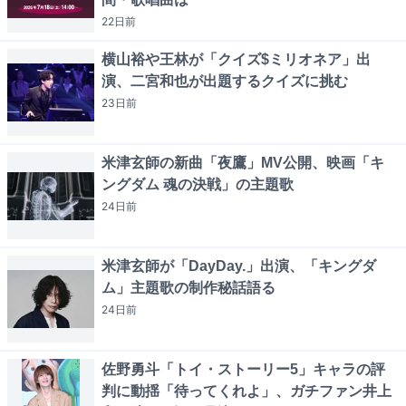
22日
前
横山裕や王林が「クイズ$ミリオネア」出
演、二宮和也が出題するクイズに挑む
23日
前
米津玄師の新曲「夜鷹」MV公開、映画「キ
ングダム 魂の決戦」の主題歌
24日
前
米津玄師が「DayDay.」出演、「キングダ
ム」主題歌の制作秘話語る
24日
前
佐野勇斗「トイ・ストーリー5」キャラの評
判に動揺「待ってくれよ」、ガチファン井上