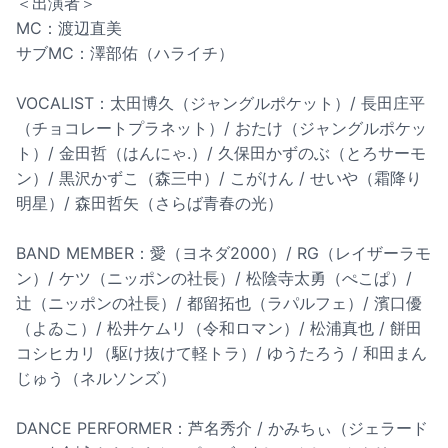
＜出演者＞
MC：渡辺直美
サブMC：澤部佑（ハライチ）
VOCALIST：太田博久（ジャングルポケット）/ 長田庄平
（チョコレートプラネット）/ おたけ（ジャングルポケッ
ト）/ 金田哲（はんにゃ.）/ 久保田かずのぶ（とろサーモ
ン）/ 黒沢かずこ（森三中）/ こがけん / せいや（霜降り
明星）/ 森田哲矢（さらば青春の光）
BAND MEMBER：愛（ヨネダ2000）/ RG（レイザーラモ
ン）/ ケツ（ニッポンの社長）/ 松陰寺太勇（ぺこぱ）/
辻（ニッポンの社長）/ 都留拓也（ラパルフェ）/ 濱口優
（よゐこ）/ 松井ケムリ（令和ロマン）/ 松浦真也 / 餅田
コシヒカリ（駆け抜けて軽トラ）/ ゆうたろう / 和田まん
じゅう（ネルソンズ）
DANCE PERFORMER：芦名秀介 / かみちぃ（ジェラード