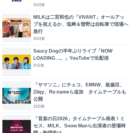
20日
前
M!LKは二宮和也の「VIVANT」オールアッ
プを祝えるか、塩﨑＆曽野は自転車で現場へ
急行
20日
前
Saucy Dogの半年ぶりライブ「NOW
LOADING ...。」YouTubeで生配信
21日
前
「サマソニ」にチェコ、EMNW、板歯目、
Zilqy、Re:nameら追加 タイムテーブルも
公開
22日
前
「音楽の日2026」タイムテーブル発表！ミ
セス、M!LK、Snow Manら出演者の登場時
間・歌唱曲は