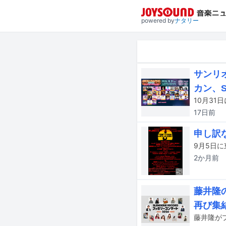
powered by
ナタリー
サンリオ
カン、S
17日
前
申し訳
2か月
前
藤井隆の
再び集