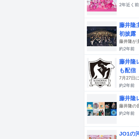
2年近く
前
藤井隆主
初披露
約2年
前
藤井隆レ
も配信
約2年
前
藤井隆レ
約2年
前
JO1