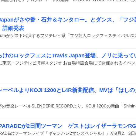
is Japanがさや香・石井＆キンタロー。とダンス、「フ
」詳細発表
けのロックフェスにTravis Japan登場、ノリに乗っ
ーベルよりKOJI 1200とL4R新曲配信、MVは「は
 PARADEが2日間ツーマン ゲストはレイザーラモンRG