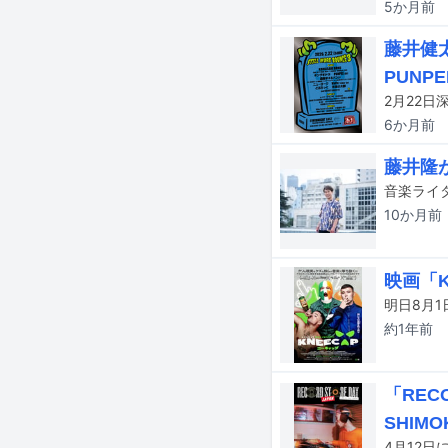
5か月
前
藤井健太
PUNP
6か月
前
藤井隆
10か月
前
映画「K
約1年
前
「REC
SHIMO