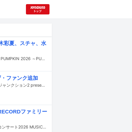
々木彩夏、スチャ、水
10月31日に東京・サンリオピューロランドでオールナイト音楽フェス「SPOOKY PUMPKIN 2026 ～PURO ALL NIGHT HALLOWEEN PARTY～」が開催される。
ザ・ファンク追加
9月5日に東京・恵比寿ザ・ガーデンホールで開催される「TBSラジオ アフター6ジャンクション2 presents［申し訳ないと30th ANNIVERSARY & LAST PARTY ＠恵比寿The Garden Hall］」の第3弾出演アーティストが発表された。
RECORDファミリー
藤井隆がプロデュースするコンサートツアー「SLENDERIE RECORD ファミリーコンサート2026 MUSIC POWER」が7月から9月にかけて行われる。