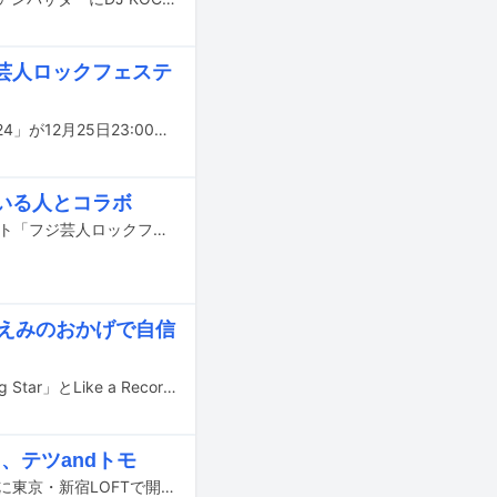
ジ芸人ロックフェステ
Travis Japanがゲスト出演するフジテレビ系「フジ芸人ロックフェスティバル2024」が12月25日23:00より放送される。
ている人とコラボ
11月10日に東京・フジテレビ湾岸スタジオ お台場特設会場にて開催されるイベント「フジ芸人ロックフェスティバル2024」にTravis Japanがゲスト出演する。
しのえみのおかげで自信
藤井隆主宰の音楽レーベルSLENDERIE RECORDより、KOJI 1200の新曲「Shining Star」とLike a Record round! round! round!の新曲「本g心g」（読み：ほんしん）が本日10月2日に配信リリースされた。
、テツandトモ
GANG PARADEのツーマンライブ「ギャンパレ2マンスペシャル！」が9月2、3日に東京・新宿LOFTで開催されることが決定した。