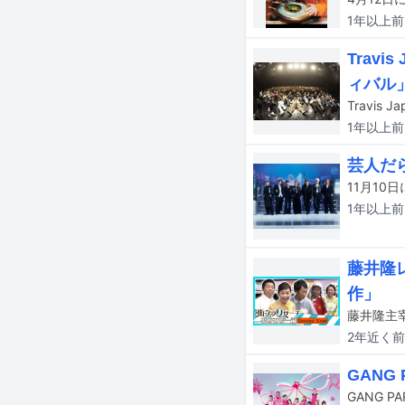
1年以上
前
Trav
ィバル
1年以上
前
芸人だら
1年以上
前
藤井隆レ
作」
2年近く
前
GANG