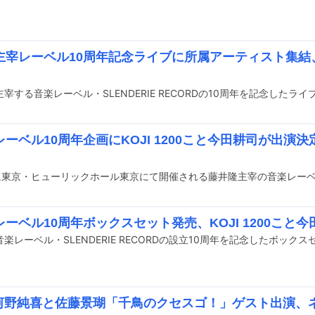
宰レーベル10周年記念ライブに所属アーティスト集結、KO
ーベル10周年企画にKOJI 1200こと今田耕司が出演
ーベル10周年ボックスセット発売、KOJI 1200こと
の河野純喜と佐藤景瑚「千鳥のクセスゴ！」ゲスト出演、