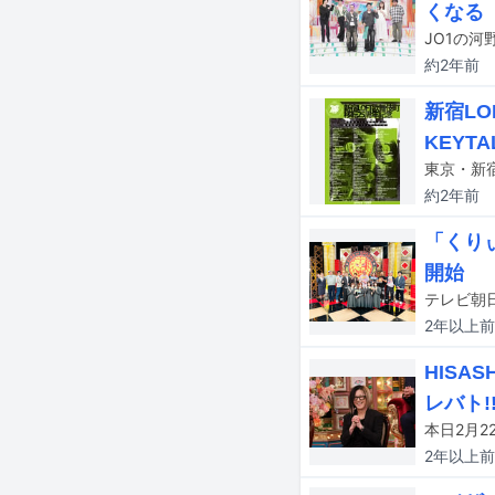
くなる
JO1の
約2年
前
新宿L
KEYT
東京・新
約2年
前
「くり
開始
2年以上
前
HIS
レバト!
2年以上
前