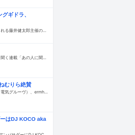
、キングギドラ、
2月22日深夜に東京・MIDNIGHT EAST（Spotify O-EAST & AZUMAYA）で開催される藤井健太郎主催の音楽イベント「STILL MORE BOUNCE 3」の出演者が発表された。
音楽ライターの松永良平が、さまざまなアーティストに“デビュー”をテーマに話を聞く連載「あの人に聞くデビューの話」。前回に引き続き、藤井隆をゲストに迎えてお届けする。2000年3月にシングル「ナンダカンダ」で歌手デビューを飾った藤井は、3枚目のシングル「絶望グッドバイ」で敬愛する松本隆に作詞オファー。翌年には松本のプロデュースによる1stアルバム「ロミオ道行」を発表、初のワンマンライブも成功に収め、以降、本格的に音楽活動に邁進することとなる。2014年には自身のレーベルSLENDERIE RECORDを設立。インタビュー後半では、ハイクオリティな作品を世に送り出してきた彼に“デビューさせる側”としてのこだわりも語ってもらった。
春ねむりら絶賛
明日8月1日に公開される映画「KNEECAP／ニーキャップ」を鑑賞した石野卓球（電気グルーヴ）、ermhoi、ダースレイダー、春ねむりらのコメントが到着した。
はDJ KOCO aka
4月12日に開催されるアナログレコードの祭典「RECORD STORE DAY 2025」のアンバサダーにDJ KOCO aka SHIMOKITAが就任。さらに本祭典でリリースされる限定アイテムが発表された。