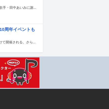
レイザーラモンRGが自身のYouTube公式チャンネルに、細川たかしの弟子である歌手・田中あいみに謝罪する内容のコラボ動画を公開した。
D10周年イベントも
後藤輝基（フットボールアワー）と藤井隆のスプリットツアーが6月から7月にかけて開催される。さらに、藤井が主宰する音楽レーベル・SLENDERIE RECORDの設立10周年を記念したライブイベント「SLENDERIE RECORD 10th ANNIVERSARY MUSIC AWARD 2024」が行われることも決定した。