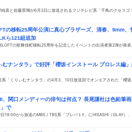
河野純喜と佐藤景瑚が6月2日に放送されるフジテレビ系「千鳥のクセスゴ
OFTの移転25周年公演に真心ブラザーズ、清春、9mm
ALKら121組追加
宿LOFTの歌舞伎町移転25周年を記念したイベントの出演者第2弾が発
ぃむナンタラ」で好評「櫻坂インストール プロレス編
ASHI、関口メンディーの俳句は何点？ 長尾謙杜は色鉛筆
!」で