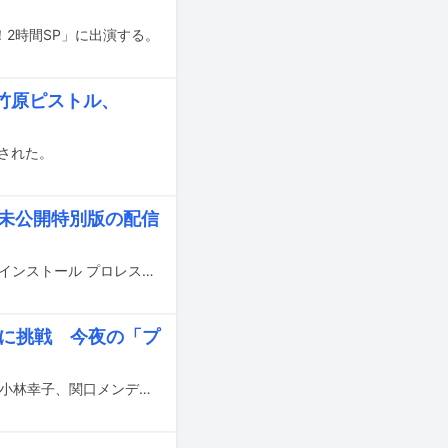
！2時間SP」に出演する。
、竹原ピストル、
表された。
」未公開特別版の配信
テレビ朝日系「くりぃむナンタラ」の4月3、10日放送回でオンエアされた「櫻坂インストール プロレス編」の未公開映像の配信がTELASAでスタートした。
画に挑戦 今夜の「プ
本日2月22日19:00から放送のMBS / TBS系「プレバト!!」にHISASHI（GLAY）、小林幸子、関口メンディー（EXILE、GENERATIONS）、長尾謙杜（なにわ男子）、田中あいみが出演する。