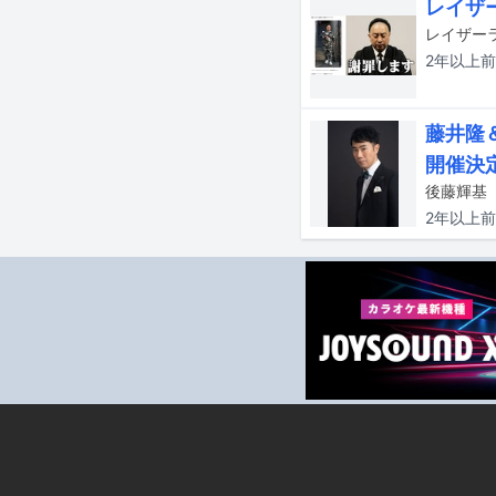
レイザ
2年以上
前
藤井隆＆
開催決
2年以上
前