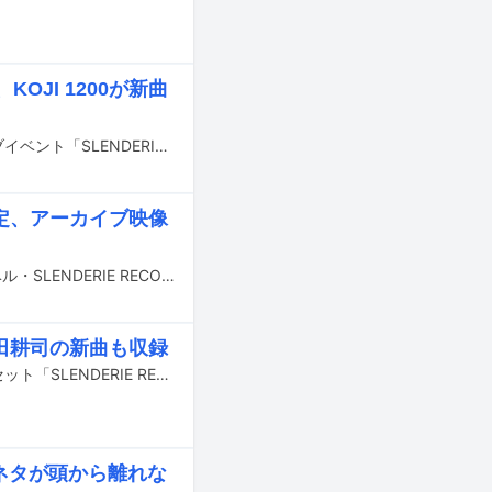
JI 1200が新曲
藤井隆が主宰する音楽レーベル・SLENDERIE RECORDの10周年を記念したライブイベント「SLENDERIE RECORD 10th ANNIVERSARY MUSIC AWARD 2024」が、7月27日に東京・ヒューリックホール東京で開催された。
決定、アーカイブ映像
7月27日に東京・ヒューリックホール東京にて開催される藤井隆主宰の音楽レーベル・SLENDERIE RECORDのライブイベント「SLENDERIE RECORD 10th ANNIVERSARY MUSIC AWARD」に、KOJI 1200こと今田耕司が出演する。
今田耕司の新曲も収録
藤井隆の音楽レーベル・SLENDERIE RECORDの設立10周年を記念したボックスセット「SLENDERIE RECORD 10YEARS 10SINGLES」が8月7日にリリースされる。
ネタが頭から離れな