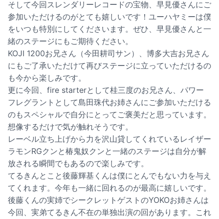
そして今回スレンダリーレコードの宝物、早見優さんにご
参加いただけるのがとても嬉しいです！ユーハヤミーは僕
をいつも特別にしてくださいます。ぜひ、早見優さんと一
緒のステージにもご期待ください。
KOJI 1200お兄さん（今田耕司サン）、博多大吉お兄さん
にもご了承いただけて再びステージに立っていただけるの
も今から楽しみです。
更に今回、fire starterとして桂三度のお兄さん、パワー
フレグラントとして島田珠代お姉さんにご参加いただける
のもスペシャルで自分にとってご褒美だと思っています。
想像するだけで気が触れそうです。
レーベル立ち上げから力を沢山貸してくれているレイザー
ラモンRGクンと椿鬼奴クンと一緒のステージは自分が解
放される瞬間でもあるので楽しみです。
てるきんとこと後藤輝基くんは僕にとんでもない力を与え
てくれます。今年も一緒に回れるのが最高に嬉しいです。
後藤くんの実姉でシークレットゲストのYOKOお姉さんは
今回、実弟てるきん不在の単独出演の回があります。これ