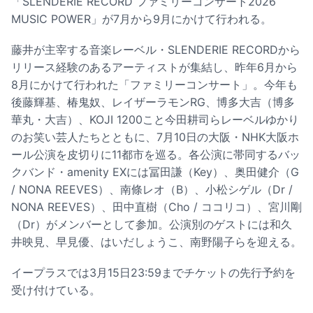
「SLENDERIE RECORD ファミリーコンサート2026
MUSIC POWER」が7月から9月にかけて行われる。
藤井が主宰する音楽レーベル・SLENDERIE RECORDから
リリース経験のあるアーティストが集結し、昨年6月から
8月にかけて行われた「ファミリーコンサート」。今年も
後藤輝基、椿鬼奴、レイザーラモンRG、博多大吉（博多
華丸・大吉）、KOJI 1200こと今田耕司らレーベルゆかり
のお笑い芸人たちとともに、7月10日の大阪・NHK大阪ホ
ール公演を皮切りに11都市を巡る。各公演に帯同するバッ
クバンド・amenity EXには冨田謙（Key）、奥田健介（G
/ NONA REEVES）、南條レオ（B）、小松シゲル（Dr /
NONA REEVES）、田中直樹（Cho / ココリコ）、宮川剛
（Dr）がメンバーとして参加。公演別のゲストには和久
井映見、早見優、はいだしょうこ、南野陽子らを迎える。
イープラスでは3月15日23:59までチケットの先行予約を
受け付けている。