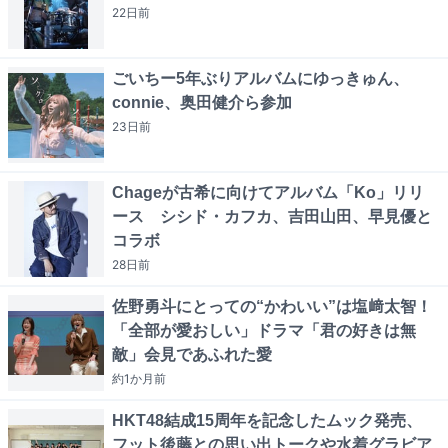
22日
前
ごいちー5年ぶりアルバムにゆっきゅん、
connie、奥田健介ら参加
23日
前
Chageが古希に向けてアルバム「Ko」リリ
ース シシド・カフカ、吉田山田、早見優と
コラボ
28日
前
佐野勇斗にとっての“かわいい”は塩﨑太智！
「全部が愛おしい」ドラマ「君の好きは無
敵」会見であふれた愛
約1か月
前
HKT48結成15周年を記念したムック発売、
フット後藤との思い出トークや水着グラビア