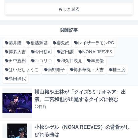
もっと見る
関連記事
藤井隆
後藤輝基
椿鬼奴
レイザーラモンRG
博多大吉
今田耕司
冨田謙
NONA REEVES
田中直樹
ココリコ
和久井映見
早見優
はいだしょうこ
南野陽子
博多華丸・大吉
桂三度
島田珠代
横山裕や王林が「クイズ$ミリオネア」出
演、二宮和也が出題するクイズに挑む
22日
前
小松シゲル（NONA REEVES）の背骨がし
びれる曲は