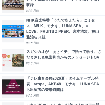
収録
約1か月
前
NHK音楽特番「うたであえたら」にミセ
ス、M!LK、モナキ、LUNA SEA、＝
LOVE、FRUITS ZIPPER、宮本浩次、福山
雅治ら31組
約1か月
前
スガシカオが「あさイチ」で語って歌う、さ
だまさし＆亀梨和也からのメッセージもOA
約1か月
前
「テレ東音楽祭2026夏」タイムテーブル発
表！aespa、AKB48、モナキ、LUNA SEA
ら出演者の登場時間は
約1か月
前