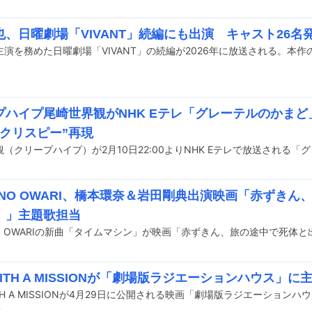
也、日曜劇場「VIVANT」続編にも出演 キャスト26名
プハイプ尾崎世界観がNHK Eテレ「グレーテルのかま
ルクリスピー”再現
I NO OWARI、橋本環奈＆岩田剛典出演映画「赤ずき
。」主題歌担当
WITH A MISSIONが「劇場版ラジエーションハウス」
前