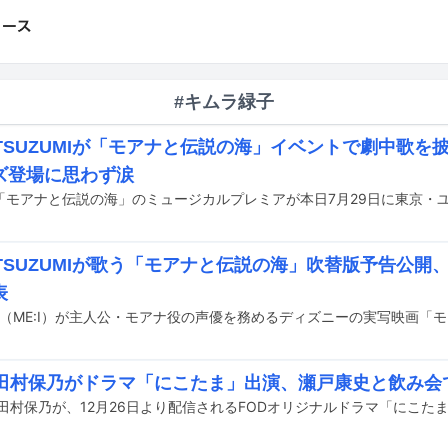
#キムラ緑子
のTSUZUMIが「モアナと伝説の海」イベントで劇中歌を
ズ登場に思わず涙
のTSUZUMIが歌う「モアナと伝説の海」吹替版予告公開、
表
6田村保乃がドラマ「にこたま」出演、瀬戸康史と飲み会
の田村保乃が、12月26日より配信されるFODオリジナルドラマ「にこた