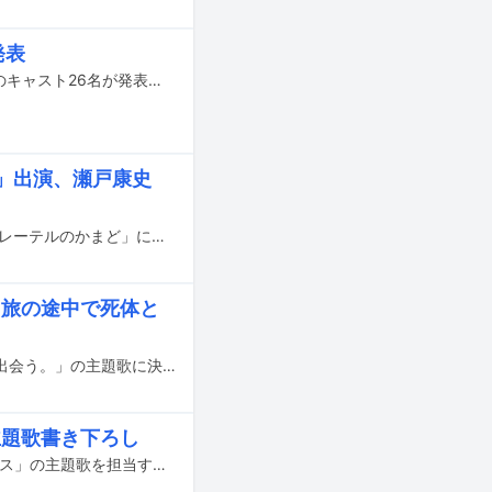
発表
堺雅人が主演を務めた日曜劇場「VIVANT」の続編が2026年に放送される。本作のキャスト26名が発表され、二宮和也が続投することが明らかになった。
ど」出演、瀬戸康史
尾崎世界観（クリープハイプ）が2月10日22:00よりNHK Eテレで放送される「グレーテルのかまど」に出演する。
ん、旅の途中で死体と
SEKAI NO OWARIの新曲「タイムマシン」が映画「赤ずきん、旅の途中で死体と出会う。」の主題歌に決定した。
に主題歌書き下ろし
MAN WITH A MISSIONが4月29日に公開される映画「劇場版ラジエーションハウス」の主題歌を担当する。