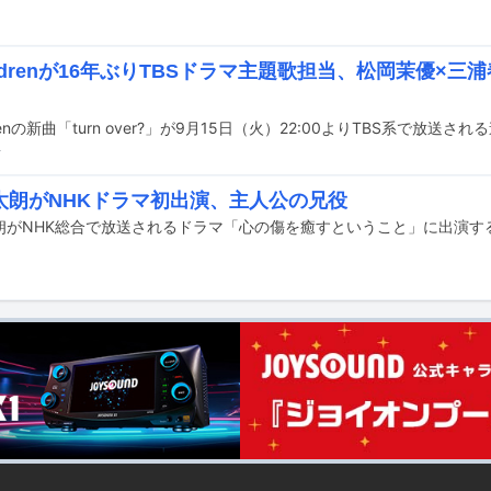
hildrenが16年ぶりTBSドラマ主題歌担当、松岡茉優×
前
太朗がNHKドラマ初出演、主人公の兄役
朗がNHK総合で放送されるドラマ「心の傷を癒すということ」に出演す