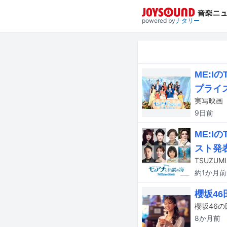
powered by
ナタリー
ME:I
プライ
9日
前
ME:I
スト発
約1か月
前
櫻坂4
櫻坂46
8か月
前