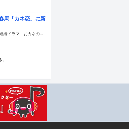
三浦春馬「カネ恋」に新
Mr.Childrenの新曲「turn over?」が9月15日（火）22:00よりTBS系で放送される連続ドラマ「おカネの切れ目が恋のはじまり」の主題歌に決定した。
る。