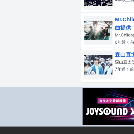
Mr.C
曲提供
6年近く
森山直
森山直太
7年近く
前