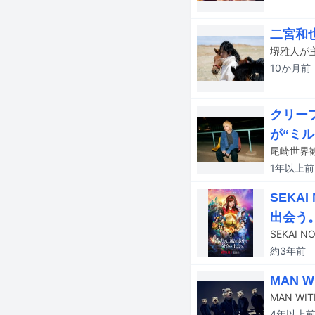
二宮和
10か月
前
クリー
が“ミ
1年以上
前
SEKA
出会う
約3年
前
MAN 
4年以上