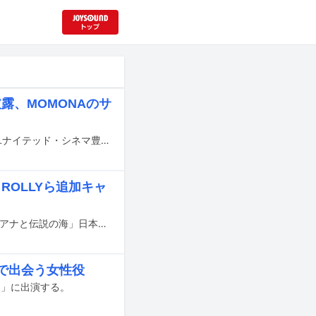
披露、MOMONAのサ
実写映画「モアナと伝説の海」のミュージカルプレミアが本日7月29日に東京・ユナイテッド・シネマ豊洲で開催され、主人公・モアナの日本版声優を務めるME:IのTSUZUMIらが登壇した。
ROLLYら追加キャ
TSUZUMI（ME:I）が主人公・モアナ役の声優を務めるディズニーの実写映画「モアナと伝説の海」日本語吹替版の予告映像がYouTubeで公開された。
で出会う女性役
ま」に出演する。