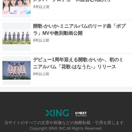
4年以上
前
開歌-かいか-ミニアルバムのリード曲「ポプ
ラ」MVや教則動画公開
6年以上
前
デビュー1周年迎える開歌-かいか-、初のミ
ニアルバム「花歌-はなうた-」リリース
6年以上
前
当サイトのすべての文章や画像などの無断転載・引用を禁じます。
Copyright XING INC.All Rights Reserved.