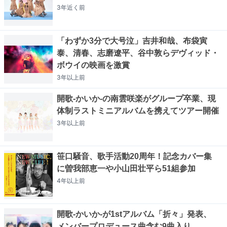
3年近く
前
「わずか3分で大号泣」吉井和哉、布袋寅
泰、清春、志磨遼平、谷中敦らデヴィッド・
ボウイの映画を激賞
3年以上
前
開歌-かいか-の南雲咲楽がグループ卒業、現
体制ラストミニアルバムを携えてツアー開催
3年以上
前
笹口騒音、歌手活動20周年！記念カバー集
に曽我部恵一や小山田壮平ら51組参加
4年以上
前
開歌-かいか-が1stアルバム「折々」発表、
メンバープロデュース曲含む9曲入り