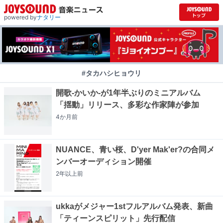
powered by
ナタリー
#タカハシヒョウリ
開歌-かいか-が1年半ぶりのミニアルバム
「揺動」リリース、多彩な作家陣が参加
4か月
前
NUANCE、青い桜、D'yer Mak'er?の合同メ
ンバーオーディション開催
2年以上
前
ukkaがメジャー1stフルアルバム発表、新曲
「ティーンスピリット」先行配信