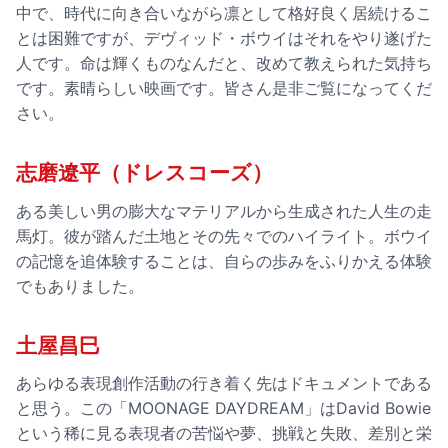
中で、時代に向き合いながら凛として格好良く居続けるこ
とは困難ですが、デヴィッド・ボウイはそれをやり遂げた
人です。命は輝くものなんだと、改めて教えられた気持ち
です。素晴らしい映画です。皆さん是非ご覧になってくだ
さい。
志磨遼平（ドレスコーズ）
ある美しい男の膨大なマテリアルから生成された人生の走
馬灯。彼が踏んだ土地とその先々でのハイライト。ボウイ
の記憶を追体験することは、自らの歩みをふりかえる体験
でもありました。
土屋昌巳
あらゆる表現創作活動の行き着く先はドキュメントである
と思う。この「MOONAGE DAYDREAM」はDavid Bowie
という稀に見る表現者の苦悩や夢、挑戦と失敗、差別と栄