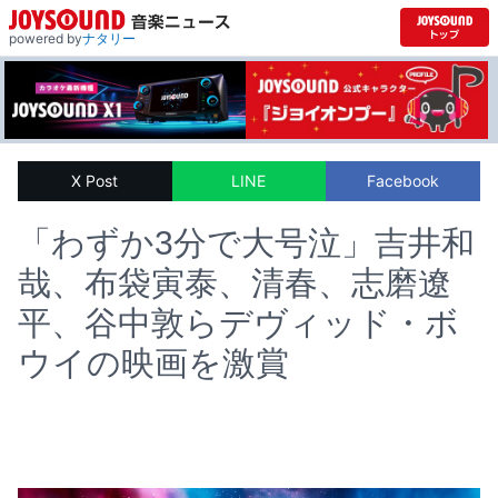
powered by
ナタリー
X Post
LINE
Facebook
「わずか3分で大号泣」吉井和
哉、布袋寅泰、清春、志磨遼
平、谷中敦らデヴィッド・ボ
ウイの映画を激賞