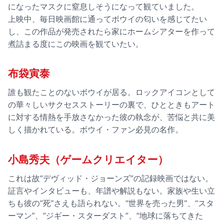
になったマスクに窒息しそうになって観ていました。
上映中、毎日映画館に通ってボウイの匂いを感じてたい
し、この作品が発売されたら家にホームシアターを作って
煮詰まる度にこの映画を観ていたい。
布袋寅泰
誰も観たことのないボウイが居る。ロックアイコンとして
の華々しいサクセスストーリーの裏で、ひとときもアート
に対する情熱を手放さなかった彼の執念が、苦悩と共に美
しく描かれている。ボウイ・ファン必見の名作。
小島秀夫（ゲームクリエイター）
これは故“デヴィッド・ジョーンズ”の記録映画ではない。
証言やインタビューも、年譜や解説もない。家族や生い立
ちも彼の“死”さえも語られない。“世界を売った男”、“スタ
ーマン”、“ジギー・スターダスト”、“地球に落ちてきた