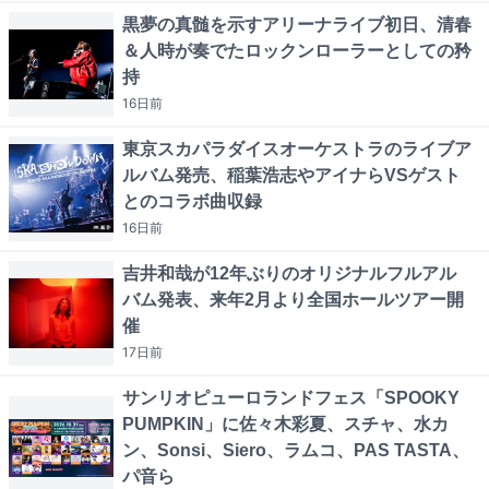
黒夢の真髄を示すアリーナライブ初日、清春
＆人時が奏でたロックンローラーとしての矜
持
16日
前
東京スカパラダイスオーケストラのライブア
ルバム発売、稲葉浩志やアイナらVSゲスト
とのコラボ曲収録
16日
前
吉井和哉が12年ぶりのオリジナルフルアル
バム発表、来年2月より全国ホールツアー開
催
17日
前
サンリオピューロランドフェス「SPOOKY
PUMPKIN」に佐々木彩夏、スチャ、水カ
ン、Sonsi、Siero、ラムコ、PAS TASTA、
パ音ら