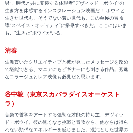
男”、時代と共に変遷する体現者“デヴィッド・ボウイ”の
生き方を体感するインスタレーション映画だ！ ボウイと
生きた世代も、そうでない若い世代も、この至極の冒険
譚“スペイス・オディティ”に搭乗すべきだ。ここにはいま
も、“生きた”ボウイがいる。
清春
生涯貫いたクリエイティブと彼が発したメッセージを改め
て堪能できる、マニアにもビギナーにも刺さる作品。秀逸
なコラージュとレア映像も必見だと思います。
谷中敦（東京スカパラダイスオーケスト
ラ）
音楽で哲学をアートする強靭な才能の持ち主、デヴィッ
ド・ボウイ。彼の飽くなき挑戦と冒険から、他からは得ら
れない類稀なエネルギーを感じました。混沌とした世界の