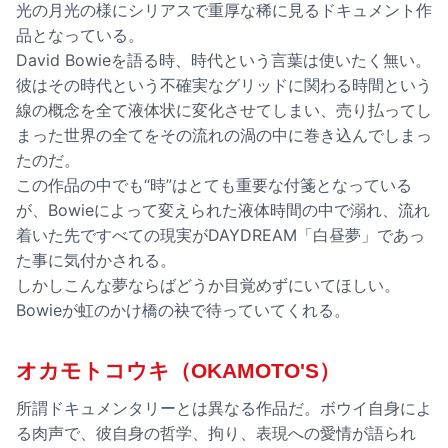
光の月光の様にシリアスで重厚な稀に見るドキュメント作
品となっている。
David Bowieを語る時、時代という言葉は使いたく無い。
彼はその時代という不確実なグリッドに関わる時間という
線の概念を全て液体状に変化させてしまい、売り払ってし
まった世界の全てをその流れの渦の中に巻き込んでしまっ
たのだ。
この作品の中でも“時”はとても重要な付箋となっている
が、Bowieによって変えられた液体時間の中で溺れ、流れ
着いた先ですべての現実がDAYDREAM「白昼夢」であっ
た事に気付かされる。
しかしこんな夢ならばどうか目覚めずにいてほしい。
Bowieが虹のかけ橋の袂で待っていてくれる。
オカモトコウキ（OKAMOTO'S）
所謂ドキュメンタリーとは異なる作品だ。ボウイ自身によ
る肉声で、彼自身の哲学、拘り、表現への愛情が語られ