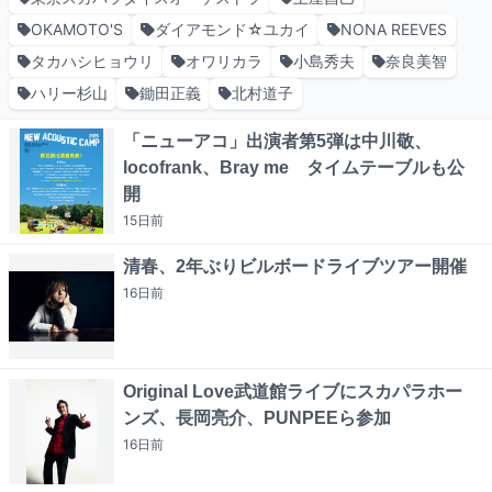
OKAMOTO'S
ダイアモンド☆ユカイ
NONA REEVES
タカハシヒョウリ
オワリカラ
小島秀夫
奈良美智
ハリー杉山
鋤田正義
北村道子
「ニューアコ」出演者第5弾は中川敬、
locofrank、Bray me タイムテーブルも公
開
15日
前
清春、2年ぶりビルボードライブツアー開催
16日
前
Original Love武道館ライブにスカパラホー
ンズ、長岡亮介、PUNPEEら参加
16日
前