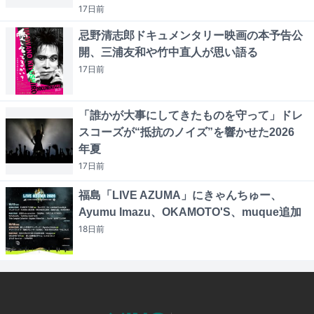
17日
前
忌野清志郎ドキュメンタリー映画の本予告公
開、三浦友和や竹中直人が思い語る
17日
前
「誰かが大事にしてきたものを守って」ドレ
スコーズが“抵抗のノイズ”を響かせた2026
年夏
17日
前
福島「LIVE AZUMA」にきゃんちゅー、
Ayumu Imazu、OKAMOTO'S、muque追加
18日
前