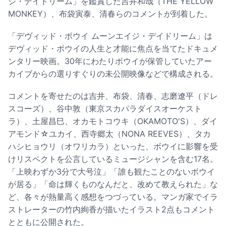
ジ・デイドリーム」を鑑賞した吉井和哉（THE YELLOW
MONKEY）、布袋寅泰、清春らのコメントが到着した。
「デヴィッド・ボウイ ムーンエイジ・デイドリーム」は
デヴィッド・ボウイの人生と才能に焦点を当てたドキュメ
ンタリー映画。30年にわたりボウイが保管していたアー
カイブからの選りすぐりの未公開映像などで構成される。
コメントを寄せたのは吉井、布袋、清春、志磨遼平（ドレ
スコーズ）、谷中敦（東京スカパラダイスオーケスト
ラ）、土屋昌巳、オカモトコウキ（OKAMOTO'S）、ダイ
アモンド☆ユカイ、西寺郷太（NONA REEVES）、タカ
ハシヒョウリ（オワリカラ）といった、ボウイに影響を受
けリスペクトを公言しているミュージシャンを含む17名。
「上映わずか3分で大号泣」「誰も観たことのないボウイ
が居る」「命は輝くものなんだと、改めて教えられた」な
ど、各々が熱量高く感想をつづっている。マンガ家でイラ
ストレーターの竹内絢香が描いたイラスト2点もコメント
とともに公開された。