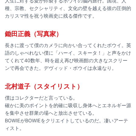
人生に対する愛が炸裂するボウイの脳内旅行。国境、人
種、宗教、セクシャリティ、文化の壁を越える彼の圧倒的
カリスマ性を祝う映画史に残る傑作です。
鋤田正義（写真家）
長きに渡って僕のカメラに向かい合ってくれたボウイ。英
語のしゃべれない僕に「ハーイ、スキータ！」と声をかけ
てくれて40数年、時を超え再び映画館の大きなスクリー
ンで再会できた。デヴィッド・ボウイは永遠なり。
北村道子（スタイリスト）
僕はコレクターだと言っている。
確かに美のポイントを的確に吸収し身体へとエネルギー源
を集中させ群衆の場へと放出させている。
BOWIEがBOWIEをクリエイトしているのだ。凄いアーテ
ィスト。