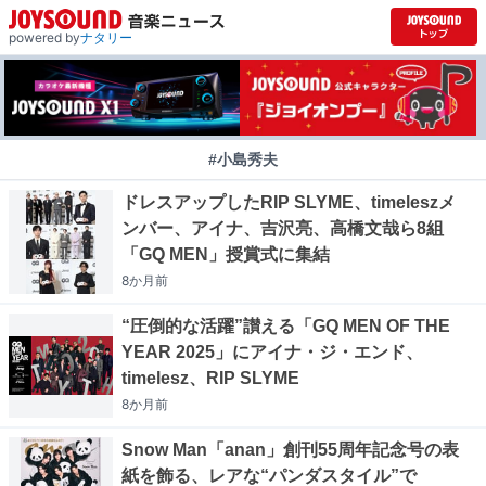
powered by
ナタリー
#小島秀夫
ドレスアップしたRIP SLYME、timeleszメ
ンバー、アイナ、吉沢亮、高橋文哉ら8組
「GQ MEN」授賞式に集結
8か月
前
“圧倒的な活躍”讃える「GQ MEN OF THE
YEAR 2025」にアイナ・ジ・エンド、
timelesz、RIP SLYME
8か月
前
Snow Man「anan」創刊55周年記念号の表
紙を飾る、レアな“パンダスタイル”で