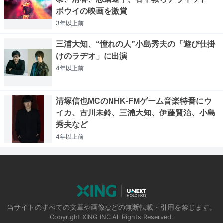
ボウイの映画を激賞
3年以上
前
三浦大知、“憧れの人”小島秀夫の「遊び仕掛
けのラヂオ」に出演
4年以上
前
清塚信也MCのNHK-FMゲーム音楽特番にウ
イカ、古川未鈴、三浦大知、伊藤賢治、小島
秀夫など
4年以上
前
当サイトのすべての文章や画像などの無断転載・引用を禁じます。
Copyright XING INC.All Rights Reserved.