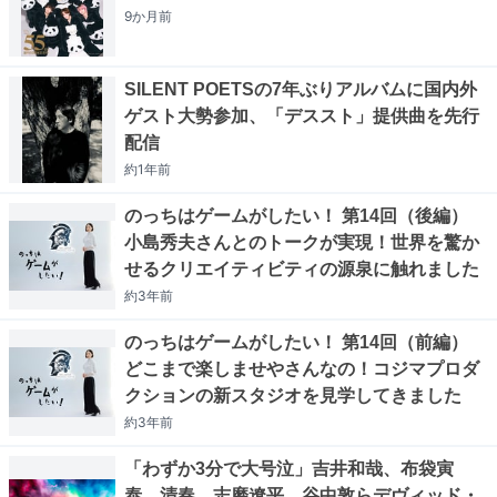
9か月
前
SILENT POETSの7年ぶりアルバムに国内外
ゲスト大勢参加、「デススト」提供曲を先行
配信
約1年
前
のっちはゲームがしたい！ 第14回（後編）
小島秀夫さんとのトークが実現！世界を驚か
せるクリエイティビティの源泉に触れました
約3年
前
のっちはゲームがしたい！ 第14回（前編）
どこまで楽しませやさんなの！コジマプロダ
クションの新スタジオを見学してきました
約3年
前
「わずか3分で大号泣」吉井和哉、布袋寅
泰、清春、志磨遼平、谷中敦らデヴィッド・