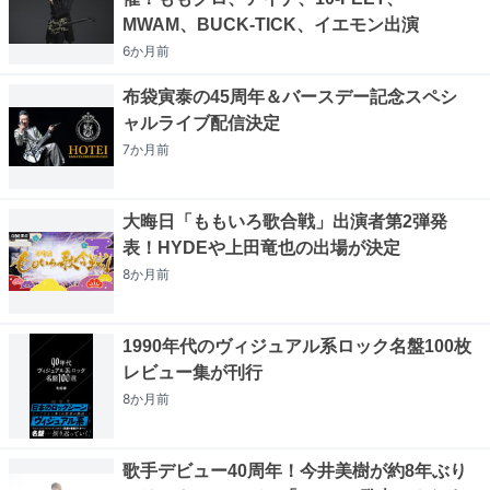
MWAM、BUCK-TICK、イエモン出演
6か月
前
布袋寅泰の45周年＆バースデー記念スペシ
ャルライブ配信決定
7か月
前
大晦日「ももいろ歌合戦」出演者第2弾発
表！HYDEや上田竜也の出場が決定
8か月
前
1990年代のヴィジュアル系ロック名盤100枚
レビュー集が刊行
8か月
前
歌手デビュー40周年！今井美樹が約8年ぶり