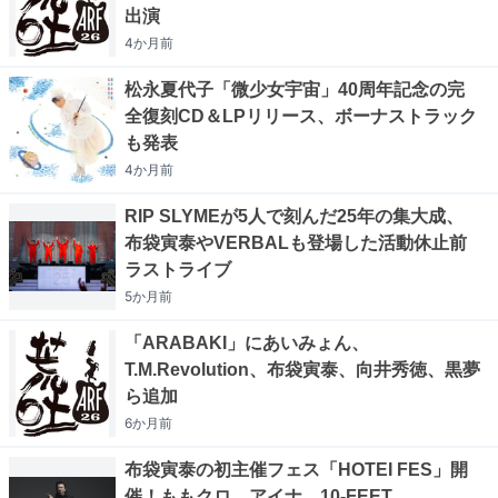
出演
4か月
前
松永夏代子「微少女宇宙」40周年記念の完
全復刻CD＆LPリリース、ボーナストラック
も発表
4か月
前
RIP SLYMEが5人で刻んだ25年の集大成、
布袋寅泰やVERBALも登場した活動休止前
ラストライブ
5か月
前
「ARABAKI」にあいみょん、
T.M.Revolution、布袋寅泰、向井秀徳、黒夢
ら追加
6か月
前
布袋寅泰の初主催フェス「HOTEI FES」開
催！ももクロ、アイナ、10-FEET、