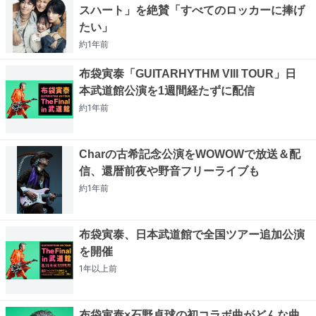
スハート」を絶賛「すべてのロッカーに捧げ
たい」
約1年
前
布袋寅泰「GUITARHYTHM VIII TOUR」日
本武道館公演を1週間経たずに配信
約1年
前
Charの古希記念公演をWOWOWで放送＆配
信、還暦前夜や野音フリーライブも
約1年
前
布袋寅泰、日本武道館で全国ツアー追加公演
を開催
1年以上
前
布袋寅泰×石野卓球の初コラボ曲がどんな曲