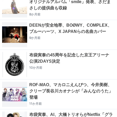
オリジナルアルバム「smile」発表、さだま
さしの提供曲も収録
8か月
前
DEENが安全地帯、BOØWY、COMPLEX、
ブルーハーツ、X JAPANらの名曲カバー
9か月
前
布袋寅泰の45周年を記念した京王アリーナ
公演2DAYS決定
10か月
前
ROF-MAO、マカロニえんぴつ、今井美樹、
クリープ長谷川カオナシが「みんなのうた」
登場
11か月
前
布袋寅泰、AI、大橋トリオらがNetflix「グラ