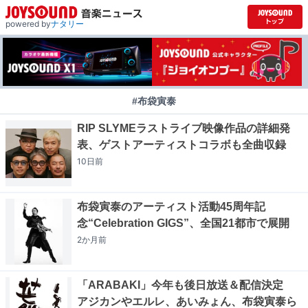
powered by
ナタリー
#布袋寅泰
RIP SLYMEラストライブ映像作品の詳細発
表、ゲストアーティストコラボも全曲収録
10日
前
布袋寅泰のアーティスト活動45周年記
念“Celebration GIGS”、全国21都市で展開
2か月
前
「ARABAKI」今年も後日放送＆配信決定
アジカンやエルレ、あいみょん、布袋寅泰ら