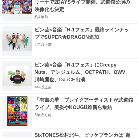
リーナで2DAYSライブ開催、武道館公演の
映像化も決定
約4年
前
ピン芸×音楽「R-1フェス」最終ラインナッ
プでSUPER★DRAGON追加
4年以上
前
ピン芸×音楽「R-1フェス」にCreepy
Nuts、アンジュルム、OCTPATH、OWV、
川崎鷹也、Da-iCE出演
4年以上
前
「有吉の壁」ブレイクアーティストが武道館
ライブ、美炎やKOUGU維新ら集結
5年近く
前
SixTONES松村北斗、ビッケブランカは“超