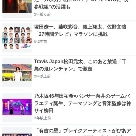
参戦組”の活躍も
2年近く
前
塚田僚一、藤咲彩音、後上翔太、佐野文哉
「27時間テレビ」マラソンに挑戦
約2年
前
Travis Japan松田元太、このあと放送「千
鳥の鬼レンチャン」で激走
2年以上
前
乃木坂46与田祐希×パンサー向井のゲームバ
ラエティ誕生、テーマソングと音楽監修は神
サイ柳田
3年以上
前
「有吉の壁」ブレイクアーティストがぴあア