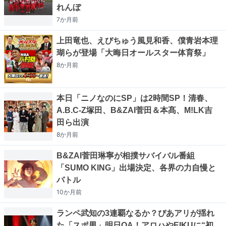
れんぼ
7か月
前
上田竜也、えびちゅう風見和香、僕青岩本理
瑚らが登場「大晦日オールスター体育祭」
8か月
前
本日「ニノなのにSP」は2時間SP！清春、
A.B.C-Z塚田、B&ZAI菅田＆本髙、M!LK吉
田ら出演
8か月
前
B&ZAI菅田琳寧が相撲サバイバル番組
「SUMO KING」出場決定、各界の力自慢と
バトル
10か月
前
ランペ武知の3連覇なるか？ぴあアリが揺れ
た「スポ男」明日OA！アロハやEIKUに“初