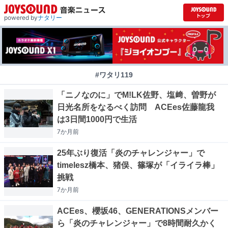
powered by
ナタリー
#ワタリ119
「ニノなのに」でM!LK佐野、塩﨑、曽野が
日光名所をなるべく訪問 ACEes佐藤龍我
は3日間1000円で生活
7か月
前
25年ぶり復活「炎のチャレンジャー」で
timelesz橋本、猪俣、篠塚が「イライラ棒」
挑戦
7か月
前
ACEes、櫻坂46、GENERATIONSメンバー
ら「炎のチャレンジャー」で8時間耐久かく