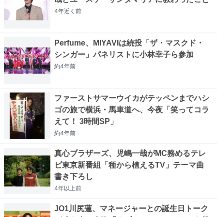
4年近く
前
Perfume、MIYAVIは続投「ザ・マスクド・
シンガー」パネリストに小林幸子ら参加
約4年
前
ファーストサマーウイカがテッペンまでハシ
ゴの旅で横浜・馬車道へ、今夜「笑ってコラ
えて！ 3時間SP」
約4年
前
真心ブラザーズ、児嶋一哉がMC務めるテレ
ビ東京新番組「種から植えるTV」テーマ曲
書き下ろし
4年以上
前
JO1川尻蓮、マネージャーとの誕生日トーク