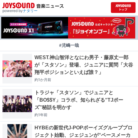
powered by
ナタリー
#児嶋一哉
WEST.神山智洋となにわ男子・藤原丈一郎
が「スタソン」登場、ジュニアに質問「大谷
翔平ポジションといえば誰？」
約1か月
前
トラジャ「スタソン」でジュニアと
「BO$$Y」コラボ、知られざる“TJポー
ズ”秘話を明かす
約1年
前
HYBEの新世代J-POPボーイズグループプロ
ジェクト始動、ジェジュンが“ペースメーカ