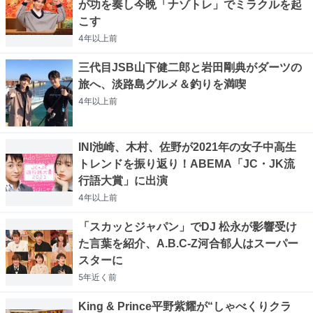
が功を奏し今晩「ナゾトレ」でミラクルを起
こす
4年以上
前
三代目JSB山下健二郎と岩田剛典がダーツの
旅へ、淡路島グルメ＆釣りを満喫
4年以上
前
INI池崎、木村、佐野が2021年の女子中高生
トレンドを振り返り！ABEMA「JC・JK流
行語大賞」に出演
4年以上
前
「スカッとジャパン」でDJ 松永が影響受け
た言葉を紹介、A.B.C-Z河合郁人はスーパー
スターに
5年近く
前
King & Prince平野紫耀が“しゃべくりクラ