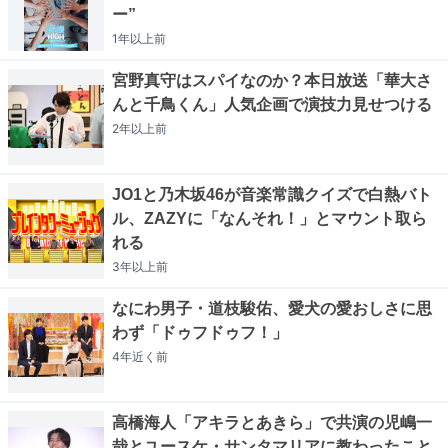
ー”
1年以上
前
宮野真守はスパイなのか？本日放送「華大さ
んと千鳥くん」人気企画で演技力見せつける
2年以上
前
JO1と乃木坂46が音楽常識クイズで白熱バト
ル、ZAZYに「なんそれ！」とマウント取ら
れる
3年以上
前
なにわ男子・道枝駿佑、愛犬の愛おしさに思
わず「ドゥフドゥフ！」
4年近く
前
高橋海人「アキラとあきら」で共演の児嶋一
哉とユースケ・サンタマリアに教わったこと