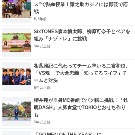
ス”で熱血授業！猿之助カジノには顔芸で応
戦
約5年
前
SixTONES森本慎太郎、柳原可奈子とペアを
組み「ナゾトレ」に挑戦
5年以上
前
相葉雅紀に代わってチーム率いる二宮和也、
「VS魂」で大倉忠義「知ってるワイフ」チ
ームと対決
5年以上
前
櫻井翔が自身MC番組でバク転に挑戦！「鉄
腕DASH」人脈食堂でTOKIOとおせち作り
も
5年以上
前
「GQ MEN OF THE YEAR」に