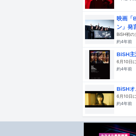
映画「
ン」発
約4年
前
BiSH
約4年
前
BiS
約4年
前