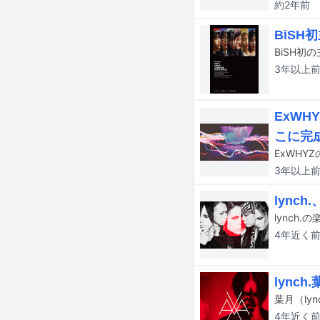
約2年
前
BiSH
3年以上
ExW
こに完
ExWHY
3年以上
lync
lynch
4年近く
lync
4年近く