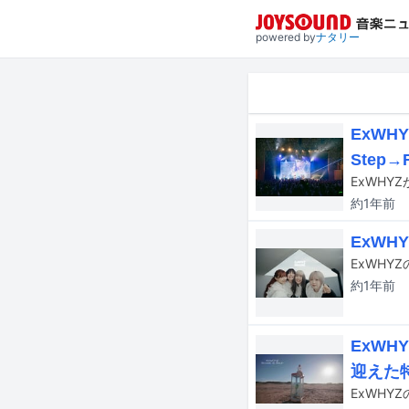
powered by
ナタリー
ExW
Step→
約1年
前
ExWH
ExWHY
約1年
前
ExW
迎えた
ExWHY