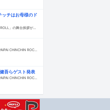
「チッチはお母様のド
BiSH初の主演オムニバス映画「BiSH presents PCR is PAiPAi CHiNCHiN ROCK'N'ROLL」の舞台挨拶が、映画公開初日にあたる本日6月10日に東京・新宿ピカデリーで行われた。
6月10日に全国公開されるBiSH初の主演オムニバス映画「BiSH presents PCR is PAiPAi CHiNCHiN ROCK'N'ROLL」の舞台挨拶が、6月10日と11日に6劇場で合計10回行われることが発表された。
良健吾らゲスト発表
6月10日に全国公開されるBiSH初の主演オムニバス映画「BiSH presents PCR is PAiPAi CHiNCHiN ROCK'N'ROLL」の本予告映像がYouTubeで公開された。