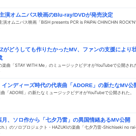
初主演オムニバス映画のBlu-ray/DVDが発売決定
前
HYZがどうしても作りたかったMV、ファンの支援により
成
Zの楽曲「STAY WITH Me」のミュージックビデオがYouTubeで公開され
前
h.、インディーズ時代の代表曲「ADORE」の新たなMV公
.の楽曲「ADORE」の新たなミュージックビデオがYouTubeで公開された。
前
h.葉月、ソロ作から「七夕乃雷」の異国情緒あるMV公開
前