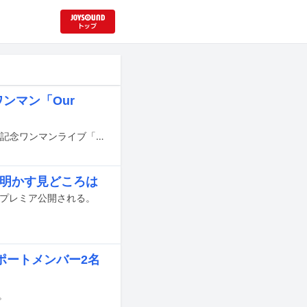
ンマン「Our
ExWHYZが昨日8月2日に東京・LINE CUBE SHIBUYA（渋谷公会堂）で結成3周年記念ワンマンライブ「Our Step→Future」を開催。チケットは即完売となり、会場には約2000人のマスター（ExWHYZファンの呼称）が集結した。
aが明かす見どころは
eでプレミア公開される。
ポートメンバー2名
た。