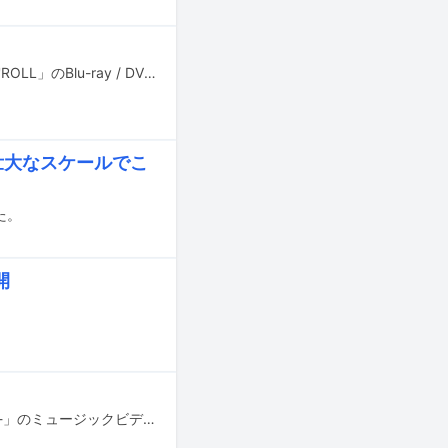
BiSH初の主演オムニバス映画「BiSH presents PCR is PAiPAi CHiNCHiN ROCK'N'ROLL」のBlu-ray / DVDが4月26日に発売される。
壮大なスケールでこ
た。
開
葉月（lynch.）のソロプロジェクト・HAZUKIの楽曲「七夕乃雷-Shichiseki no rai-」のミュージックビデオがYouTubeで公開された。