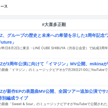
#大喜多正毅
HYZ、グループの歴史と未来への希望を示した3周年記念ワ
Future」
YZが3周年公演に向けて「イマジン」MV公開、mikin
Zの新曲「イマジン」のミュージックビデオが7月29日21:00にYouTub
HYZが新作EPの表題曲MV公開、全国ツアー追加公演でサ
特別編成ライブ
Zの新曲「Sweet & Sour」のミュージックビデオがYouTubeで公開され