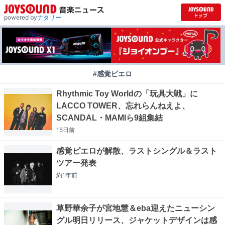
powered by
ナタリー
#感覚ピエロ
Rhythmic Toy Worldの「玩具大戦」に
LACCO TOWER、忘れらんねえよ、
SCANDAL・MAMIら9組集結
15日
前
感覚ピエロが解散、ラストシングル＆ラスト
ツアー発表
約1年
前
草野華余子が宮地慧＆eba迎えたニューシン
グル明日リリース、ジャケットデザインは感