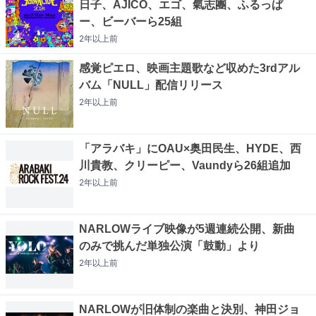
日子、AJICO、エゴ、氣志團、ふるっぱ
ー、ビーバーら25組
2年以上
前
感覚ピエロ、映画主題歌など収めた3rdアル
バム「NULL」配信リリース
2年以上
前
「アラバキ」にOAU×奥田民生、HYDE、西
川貴教、クリーピー、Vaundyら26組追加
2年以上
前
NARLOWライブ映像が5週連続公開、新曲
のみで挑んだ単独公演「鼓動」より
2年以上
前
NARLOWが旧体制の楽曲と決別、神田ジョ