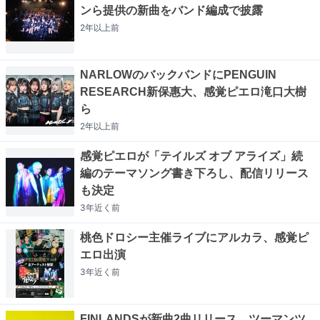
ンら提供の新曲をバンド編成で披露
2年以上
前
NARLOWのバックバンドにPENGUIN
RESEARCH新保惠大、感覚ピエロ滝口大樹
ら
2年以上
前
感覚ピエロが「テイルズ オブ アライズ」続
編のテーマソング書き下ろし、配信リリース
も決定
3年近く
前
桃色ドロシー主催ライブにアルカラ、感覚ピ
エロ出演
3年近く
前
FINLANDSが新曲2曲リリース、ツーマンツ