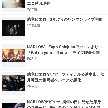
エロ秋月琢登
約1年
前
感覚ピエロ、1年ぶりのワンマンライブ開催
1年以上
前
NARLOW、Zepp Shinjukuワンマンより
「Bet on yourself now!」ライブ映像公開
約2年
前
感覚ピエロがツアーファイナル公演中止、秋
月琢登の椎間板ヘルニアが悪化
約2年
前
NARLOWデビュー1周年の日に見せた渾身
のステージ、転生者のことが「すっげえ好