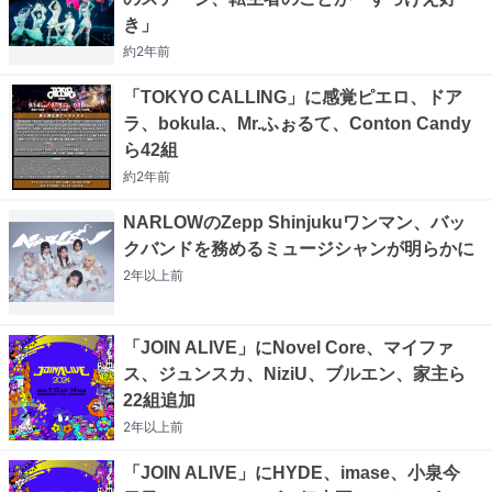
き」
約2年
前
「TOKYO CALLING」に感覚ピエロ、ドア
ラ、bokula.、Mr.ふぉるて、Conton Candy
ら42組
約2年
前
NARLOWのZepp Shinjukuワンマン、バッ
クバンドを務めるミュージシャンが明らかに
2年以上
前
「JOIN ALIVE」にNovel Core、マイファ
ス、ジュンスカ、NiziU、ブルエン、家主ら
22組追加
2年以上
前
「JOIN ALIVE」にHYDE、imase、小泉今