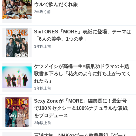
ウルで飲んだくれ旅
2年近く
前
SixTONES「MORE」表紙に登場、テーマは
「6人の美学、1つの夢」
3年以上
前
ケツメイシが高橋一生×橋爪功ドラマの主題
歌書き下ろし「花火のように打ち上がってく
れたら」
3年以上
前
Sexy Zoneが「MORE」編集長に！最新号
で100％セクシー＆100%ナチュラルな表紙
をプロデュース
3年以上
前
三浦大知、NHKのゲーム教養番組「ゲーム