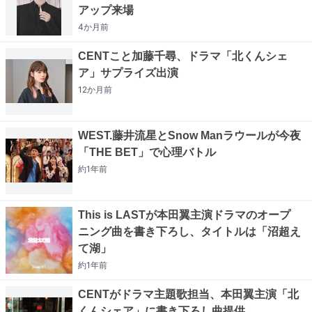
アップ来場
4か月
前
CENTこと加藤千尋、ドラマ「北くんシェ
ア」サプライズ出演
12か月
前
WEST.藤井流星とSnow Manラウールが今夜
「THE BET」で心理バトル
約1年
前
This is LASTが本田翼主演ドラマのオープ
ニング曲を書き下ろし、タイトルは「沼超え
て湖」
約1年
前
CENTがドラマ主題歌担当、本田翼主演「北
くんシェア」に書き下ろし曲提供