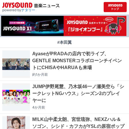
powered by
ナタリー
#本田翼
AyaseがPRADAの店内で初ライブ、
GENTLE MONSTERコラボローンチイベン
トにCHISAやHARUAも来場
約1か月
前
JUMP伊野尾慧、乃木坂46一ノ瀬美空ら「シ
ークレットNGハウス」シーズン2のプレイ
ヤーに
4か月
前
M!LK山中柔太朗、宮世琉弥、NEXZハル＆
ソゴン、シシド・カフカがYSLの原宿ポップ