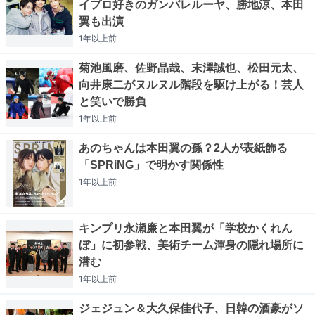
イプロ好きのガンバレルーヤ、勝地涼、本田
翼も出演
1年以上
前
菊池風磨、佐野晶哉、末澤誠也、松田元太、
向井康二がヌルヌル階段を駆け上がる！芸人
と笑いで勝負
1年以上
前
あのちゃんは本田翼の孫？2人が表紙飾る
「SPRiNG」で明かす関係性
1年以上
前
キンプリ永瀬廉と本田翼が「学校かくれん
ぼ」に初参戦、美術チーム渾身の隠れ場所に
潜む
1年以上
前
ジェジュン＆大久保佳代子、日韓の酒豪がソ