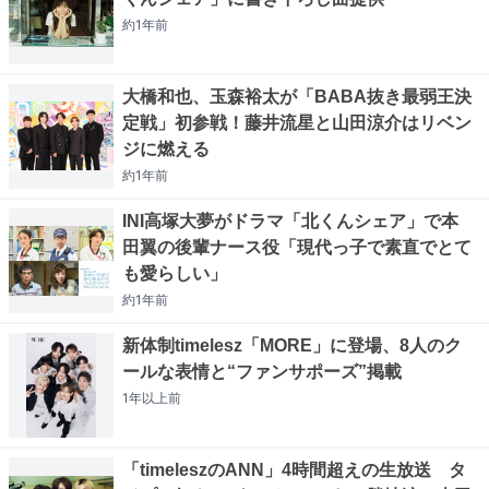
約1年
前
大橋和也、玉森裕太が「BABA抜き最弱王決
定戦」初参戦！藤井流星と山田涼介はリベン
ジに燃える
約1年
前
INI高塚大夢がドラマ「北くんシェア」で本
田翼の後輩ナース役「現代っ子で素直でとて
も愛らしい」
約1年
前
新体制timelesz「MORE」に登場、8人のク
ールな表情と“ファンサポーズ”掲載
1年以上
前
「timeleszのANN」4時間超えの生放送 タ