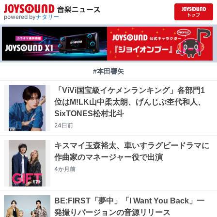
powered by
ナタリー
#本田響矢
「ViVi国宝級イケメンランキング」各部門1
位はM!LK山中柔太朗、げんじぶ杢代和人、
SixTONES松村北斗
24日
前
キスマイ玉森裕太、車いすラグビードラマに
作曲家のマネージャー役で出演
4か月
前
BE:FIRST「夢中」「I Want You Back」一
発撮りバージョンの音源リリース