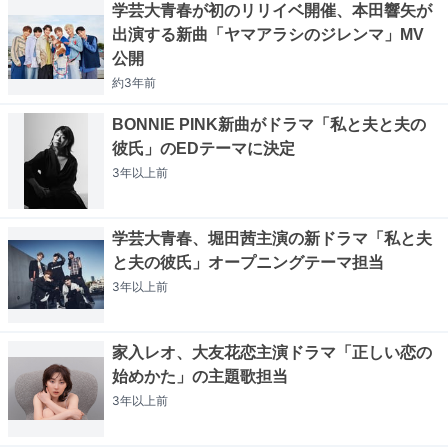
学芸大青春が初のリリイベ開催、本田響矢が
出演する新曲「ヤマアラシのジレンマ」MV
公開
約3年
前
BONNIE PINK新曲がドラマ「私と夫と夫の
彼氏」のEDテーマに決定
3年以上
前
学芸大青春、堀田茜主演の新ドラマ「私と夫
と夫の彼氏」オープニングテーマ担当
3年以上
前
家入レオ、大友花恋主演ドラマ「正しい恋の
始めかた」の主題歌担当
3年以上
前