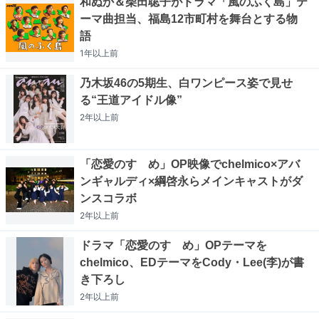
和ぬか＆柴田聡子がドラマ「風のふく島」テ
ーマ曲担当、福島12市町村を舞台とする物
語
1年以上
前
乃木坂46の5期生、白ワンピース姿で見せ
る“王道アイドル像”
2年以上
前
「恋愛のすゝめ」OP映像でchelmico×アバ
ンギャルディ×綱啓永らメインキャストがダ
ンスコラボ
2年以上
前
ドラマ「恋愛のすゝめ」OPテーマを
chelmico、EDテーマをCody・Lee(李)が書
き下ろし
2年以上
前