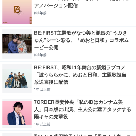
アノバージョン配信
約1年
前
BE:FIRST主題歌がなつ美と瀧昌の“うぶき
ゅん”シーン彩る、「めおと日和」コラボム
ービー公開
約1年
前
BE:FIRST、昭和11年舞台の新婚ラブコメ
「波うららかに、めおと日和」主題歌担当
放送直後に配信
1年以上
前
7ORDER長妻怜央「私のIDはカンナム美
人」日本版に出演、主人公に猛アタックする
陽キャの先輩役
1年以上
前