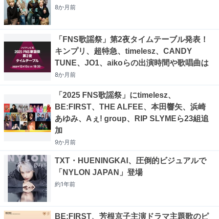
8か月
前
「FNS歌謡祭」第2夜タイムテーブル発表！
キンプリ、超特急、timelesz、CANDY
TUNE、JO1、aikoらの出演時間や歌唱曲は
8か月
前
「2025 FNS歌謡祭」にtimelesz、
BE:FIRST、THE ALFEE、本田響矢、浜崎
あゆみ、Aぇ! group、RIP SLYMEら23組追
加
9か月
前
TXT・HUENINGKAI、圧倒的ビジュアルで
「NYLON JAPAN」登場
約1年
前
BE:FIRST、芳根京子主演ドラマ主題歌のピ