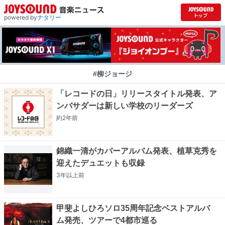
powered by
ナタリー
#柳ジョージ
「レコードの日」リリースタイトル発表、ア
ンバサダーは新しい学校のリーダーズ
約2年
前
錦織一清がカバーアルバム発表、植草克秀を
迎えたデュエットも収録
3年以上
前
甲斐よしひろソロ35周年記念ベストアルバ
ム発売、ツアーで4都市巡る