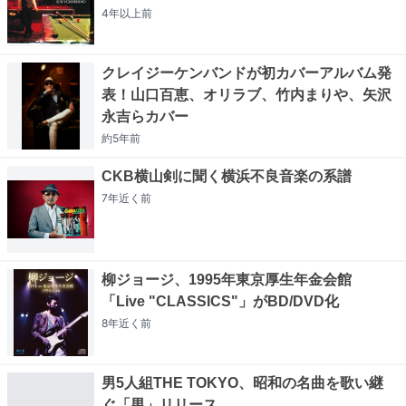
4年以上
前
クレイジーケンバンドが初カバーアルバム発
表！山口百恵、オリラブ、竹内まりや、矢沢
永吉らカバー
約5年
前
CKB横山剣に聞く横浜不良音楽の系譜
7年近く
前
柳ジョージ、1995年東京厚生年金会館
「Live "CLASSICS"」がBD/DVD化
8年近く
前
男5人組THE TOKYO、昭和の名曲を歌い継
ぐ「男」リリース