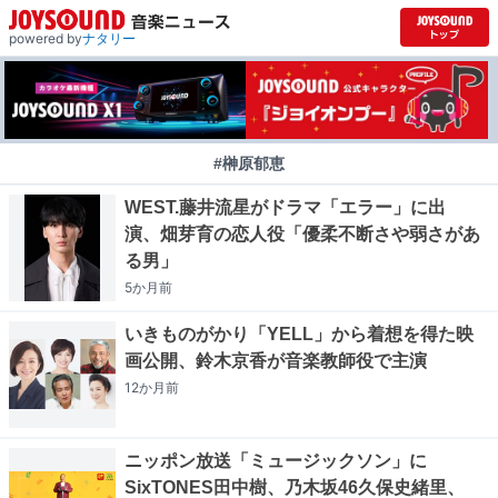
powered by
ナタリー
#榊原郁恵
WEST.藤井流星がドラマ「エラー」に出
演、畑芽育の恋人役「優柔不断さや弱さがあ
る男」
5か月
前
いきものがかり「YELL」から着想を得た映
画公開、鈴木京香が音楽教師役で主演
12か月
前
ニッポン放送「ミュージックソン」に
SixTONES田中樹、乃木坂46久保史緒里、