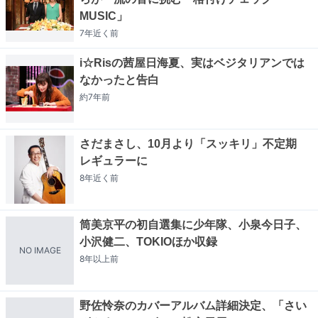
MUSIC」
7年近く
前
i☆Risの茜屋日海夏、実はベジタリアンでは
なかったと告白
約7年
前
さだまさし、10月より「スッキリ」不定期
レギュラーに
8年近く
前
筒美京平の初自選集に少年隊、小泉今日子、
小沢健二、TOKIOほか収録
NO IMAGE
8年以上
前
野佐怜奈のカバーアルバム詳細決定、「さい