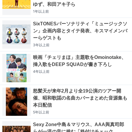
ゆず、和田アキ子ら
1年以上
前
SixTONESパーソナリティ「ミュージックソ
ン」企画内容とタイテ発表、キスマイメンバ
ーらゲストも
3年以上
前
映画「チェリまほ」主題歌をOmoinotake、
挿入歌をDEEP SQUADが書き下ろし
4年以上
前
怒髪天が来年2月より全19公演のツアー開
催、昭和歌謡の名曲カバーまとめた音源集も
本日配信
5年以上
前
Sexy Zone中島＆マリウス、AAA與真司郎
らが一流の音に挑む「格付けチェック