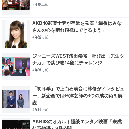
3年以上
前
AKB48武藤十夢が卒業を発表「最後はみな
さんの心を晴れ模様にできるよう」
4年近く
前
ジャニーズWEST濱田崇裕「呼び出し先生タ
ナカ」で跳び箱14段にチャレンジ
4年近く
前
「初耳学」で上白石萌音に林修がインタビュ
ー、新企画では米津玄師の3つの成功術を解
説
4年以上
前
AKB48のオカルト怪談エンタメ映画「未成
仏百物語」9月公開