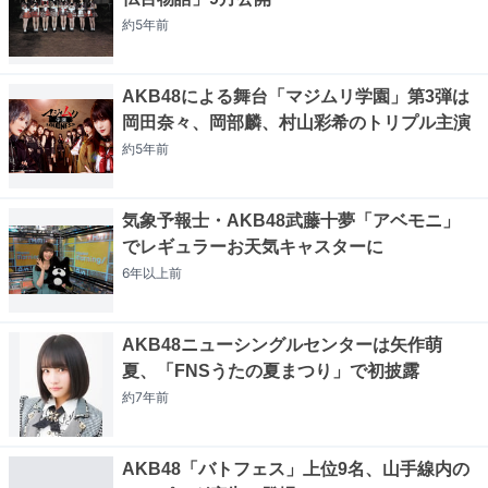
約5年
前
AKB48による舞台「マジムリ学園」第3弾は
岡田奈々、岡部麟、村山彩希のトリプル主演
約5年
前
気象予報士・AKB48武藤十夢「アベモニ」
でレギュラーお天気キャスターに
6年以上
前
AKB48ニューシングルセンターは矢作萌
夏、「FNSうたの夏まつり」で初披露
約7年
前
AKB48「バトフェス」上位9名、山手線内の