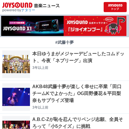
powered by
ナタリー
#武藤十夢
本日ゆうまがメジャーデビューしたコムドッ
ト、今夜「ネプリーグ」出演
3年以上
前
AKB48武藤十夢が楽しく幸せに卒業「田口
チームKでよかった」OG田野優花＆平田梨
奈もサプライズ登場
3年以上
前
A.B.C-Zが恥を忍んでリベンジ志願、全員そ
ろって「小5クイズ」に挑戦