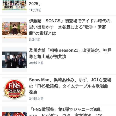
2025」
11か月
前
伊藤蘭「SONGS」初登場でアイドル時代の
思い出明かす 水谷豊による“歌手・伊藤
蘭”の素顔とは
約3年
前
及川光博「相棒 season21」出演決定、神戸
尊と亀山薫が初共演
3年以上
前
Snow Man、浜崎あゆみ、ゆず、JO1ら登場
の「FNS歌謡祭」タイムテーブル＆歌唱曲
発表
3年以上
前
「FNS歌謡祭」第1弾でジャニーズ9組、
aiko、ヒゲダン、ウタ、宮本浩次、JO1、