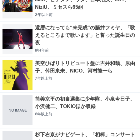
NiziU、ミセスら65組
3年以上
前
還暦になっても“未完成”の藤井フミヤ、「歌
えるところまで歌います」と誓った誕生日の
夜
約4年
前
美空ひばりトリビュート盤に吉井和哉、原由
子、倖田來未、NICO、河村隆一ら
7年以上
前
筒美京平の初自選集に少年隊、小泉今日子、
小沢健二、TOKIOほか収録
NO IMAGE
8年以上
前
杉下右京がナビゲート、「相棒」コンサート