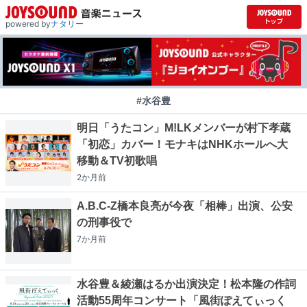
powered by
ナタリー
#水谷豊
明日「うたコン」M!LKメンバーが村下孝蔵
「初恋」カバー！モナキはNHKホールへ大
移動＆TV初歌唱
2か月
前
A.B.C-Z橋本良亮が今夜「相棒」出演、公安
の刑事役で
7か月
前
水谷豊＆綾瀬はるか出演決定！松本隆の作詞
活動55周年コンサート「風街ぽえてぃっく