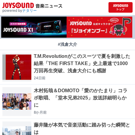
powered by
ナタリー
#浅倉大介
T.M.Revolutionがこのスーツで夏を刺激した
結果「THE FIRST TAKE」史上最速で1000
万回再生突破、浅倉大介にも感謝
24日
前
木村拓哉＆DOMOTO「愛のかたまり」コラ
ボ歌唱、「堂本兄弟2025」放送詳細明らか
に
8か月
前
藤井隆が本気で音楽活動に踏み切った瞬間と
は