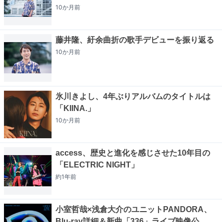
10か月
前
藤井隆、紆余曲折の歌手デビューを振り返る
10か月
前
氷川きよし、4年ぶりアルバムのタイトルは
「KIINA.」
10か月
前
access、歴史と進化を感じさせた10年目の
「ELECTRIC NIGHT」
約1年
前
小室哲哉×浅倉大介のユニットPANDORA、
Blu-ray詳細＆新曲「336」ライブ映像公