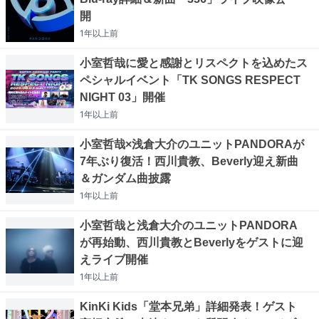
開
1年以上
前
小室哲哉に愛と感謝とリスペクトを込めたス
ペシャルイベント「TK SONGS RESPECT
NIGHT 03」開催
1年以上
前
小室哲哉×浅倉大介のユニットPANDORAが
7年ぶり復活！西川貴教、Beverly迎え新曲
＆ガンダム曲披露
1年以上
前
小室哲哉と浅倉大介のユニットPANDORA
が再始動、西川貴教とBeverlyをゲストに迎
えライブ開催
1年以上
前
KinKi Kids「堂本兄弟」詳細発表！ゲスト