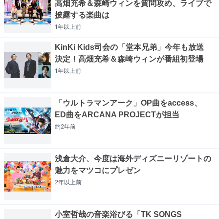
高畑充希＆森崎ウィンを質問攻め、ライブで
披露する楽曲は
1年以上
前
KinKi Kids司会の「堂本兄弟」今年も放送
決定！高畑充希＆森崎ウィンが番組初登場
1年以上
前
「ウルトラマンアーク」OP曲をaccess、
ED曲をARCANA PROJECTが担当
約2年
前
浅倉大介、今度は海外ディズニーリゾートの
魅力をマツコにプレゼン
2年以上
前
小室哲哉の音楽浴びる「TK SONGS