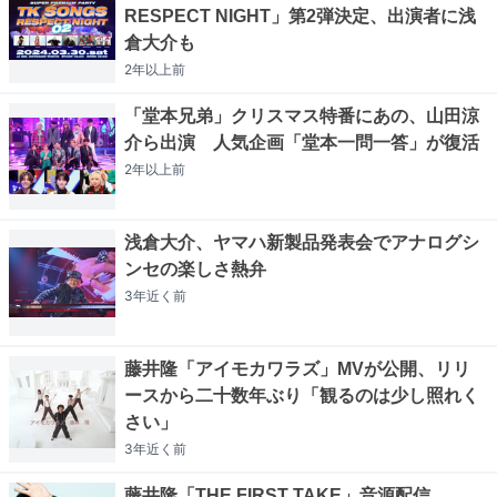
RESPECT NIGHT」第2弾決定、出演者に浅
倉大介も
2年以上
前
「堂本兄弟」クリスマス特番にあの、山田涼
介ら出演 人気企画「堂本一問一答」が復活
2年以上
前
浅倉大介、ヤマハ新製品発表会でアナログシ
ンセの楽しさ熱弁
3年近く
前
藤井隆「アイモカワラズ」MVが公開、リリ
ースから二十数年ぶり「観るのは少し照れく
さい」
3年近く
前
藤井隆「THE FIRST TAKE」音源配信、