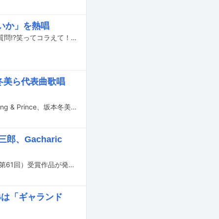
いか」を熱唱
小瀧望（WEST.）が本日9月20日19:56より放送される日本テレビ系「1億人の大質問!?笑ってコラえて！」のロケ企画「ハシゴの旅」に出演する。
E、坂本冬美ら代表曲歌唱
明日9月9日にNHK総合で放送される音楽番組「うたコン」にPerfume、ILLIT、King & Prince、坂本冬美、田中あいみ、細川たかし、RIP SLYME、木梨憲武、所ジョージが出演する。
、Gacharic
日本クラウンによる毎年恒例のアワード「日本クラウンヒット賞」の2024年度（第61回）受賞作品が発表された。
46は「ギャランド