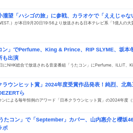
T.小瀧望「ハシゴの旅」に参戦、カラオケで「ええじゃな
ン」でPerfume、King & Prince、RIP SLYM
所も出演
ラウンヒット賞」2024年度受賞作品発表！純烈、北島三郎
DEZERTら
「うたコン」で「September」カバー、山内惠介と櫻坂
ラボ