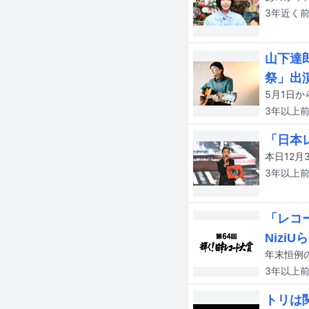
3年近く
山下達
祭」出
3年以上
「日本
3年以上
「レコー
Nizi
3年以上
トリは