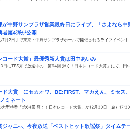
前
郎が中野サンプラザ営業最終日にライブ、「さよなら中
演者第4弾が公開
前
レコード大賞」最優秀新人賞は田中あいみ
前
ド大賞」にセカオワ、BE:FIRST、マカえん、ミセス、Da
Uらノミネート
前
関ジャニ∞、今夜放送「ベストヒット歌謡祭」タイムテ