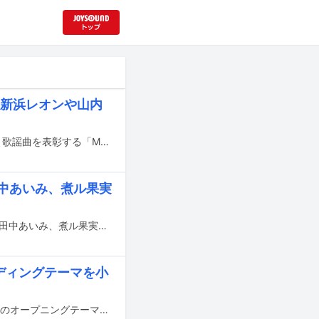
定 新浜レオンや山内
国内最大規模の国際音楽賞「MUSIC AWARDS JAPAN 2026」で最も優秀な演歌・歌謡曲を表彰する「MUSIC AWARDS JAPAN 2026 演歌・歌謡曲LIVE（最優秀演歌・歌謡曲 楽曲賞 授賞式）」が6月11日に東京・Zepp DiverCity（TOKYO）で開催されることが決定した。
中あいみ、煮ル果実
NHK「みんなのうた」の4～5月の放送曲を、ポルノグラフィティ、所ジョージと田中あいみ、煮ル果実の3組が担当する。
ディングテーマを小
2026年1月6日より日本テレビほかで放送されるテレビアニメ「アルネの事件簿」のオープニングテーマをSou、エンディングテーマを小林私が担当することが発表された。