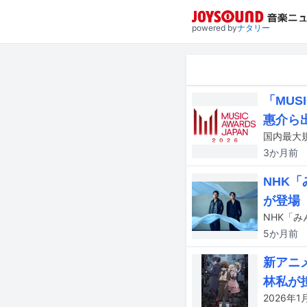
powered by
ナタリー
「MUS
惠介ら
3か月
前
NHK
が登場
5か月
前
新アニ
林私が