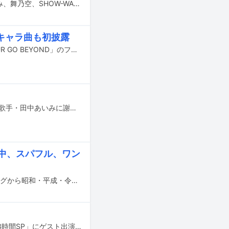
明日12月10日放送のNHK総合「うたコン」にINI、櫻坂46、梅谷心愛、田中あいみ、舞乃空、SHOW-WA、細川たかし、山内惠介が出演する。
キャラ曲も初披露
「ウマ娘 プリティーダービー」のライブツアー「ウマ娘 5th EVENT ARENA TOUR GO BEYOND」のファイナルとなる第4公演が、3月22日と23日に大阪・大阪城ホールで開催された。第4公演のテーマは「NEW GATE」。両日ともツアー最多となる27名ずつのウマ娘が出走し、トレーナー（「ウマ娘」プレイヤーの呼称）にこれまでの「ウマ娘」の軌跡と新たな物語を印象付けるパフォーマンスを披露した。
レイザーラモンRGが自身のYouTube公式チャンネルに、細川たかしの弟子である歌手・田中あいみに謝罪する内容のコラボ動画を公開した。
中、スパフル、ワン
12月28日にフジテレビ系で音楽特番「オールスター合唱バトル 今年のヒットソングから昭和・平成・令和を彩った名曲まで140人が熱唱！年末SP」が放送される。
あのが本日10月10日19:00より日本テレビ系で放送される「踊る！ さんま御殿!! 3時間SP」にゲスト出演する。