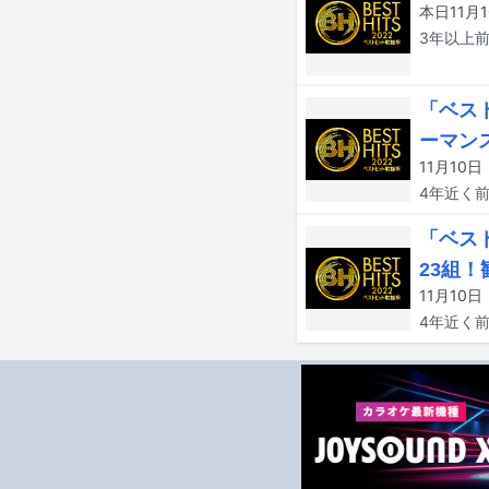
3年以上
「ベス
ーマン
4年近く
「ベスト
23組
4年近く