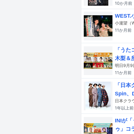
10か月
前
WES
11か月
前
「うたコ
木梨＆
11か月
前
「日本ク
Spin、
1年以上
前
INIが
ゥ」コ