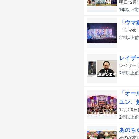
1年以上
前
「ウマ
2年以上
前
レイザ
2年以上
前
「オー
エン、超
2年以上
前
あのち