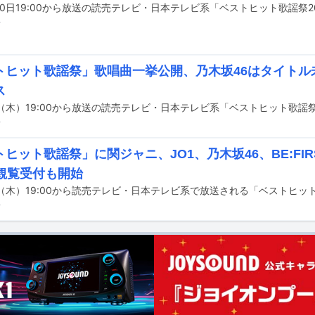
前
トヒット歌謡祭」歌唱曲一挙公開、乃木坂46はタイトル
ス
前
ヒット歌謡祭」に関ジャニ、JO1、乃木坂46、BE:FI
！観覧受付も開始
前