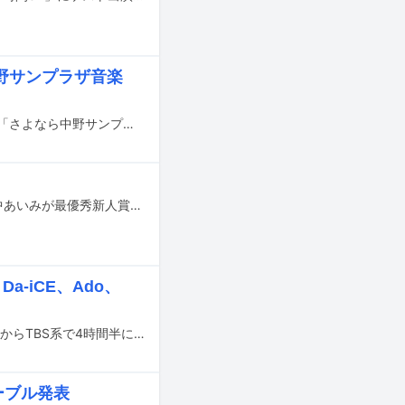
野サンプラザ音楽
5月1日から7月2日まで東京・中野サンプラザホールで開催されるライブイベント「さよなら中野サンプラザ音楽祭」の出演アーティスト第4弾が発表された。
本日12月30日にTBS系で放送中の「第64回 輝く！日本レコード大賞」にて、田中あいみが最優秀新人賞に選出された。
-iCE、Ado、
年末恒例の大型特番「第64回 輝く！日本レコード大賞」が12月30日（金）17:30からTBS系で4時間半にわたって放送される。
ーブル発表