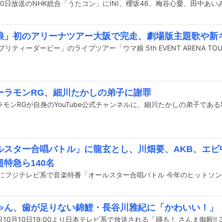
娘」初のアリーナツアー大阪で完走、劇場版主題歌や新
ーラモンRG、細川たかしの弟子に謝罪
ルスター合唱バトル」に龍玄とし、川畑要、AKB、エビ
特急ら140名
ゃん、歯が足りない錦鯉・長谷川雅紀に「かわいい！」