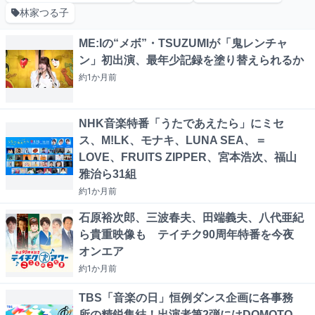
林家つる子
ME:Iの“メボ”・TSUZUMIが「鬼レンチャ
ン」初出演、最年少記録を塗り替えられるか
約1か月
前
NHK音楽特番「うたであえたら」にミセ
ス、M!LK、モナキ、LUNA SEA、＝
LOVE、FRUITS ZIPPER、宮本浩次、福山
雅治ら31組
約1か月
前
石原裕次郎、三波春夫、田端義夫、八代亜紀
ら貴重映像も テイチク90周年特番を今夜
オンエア
約1か月
前
TBS「音楽の日」恒例ダンス企画に各事務
所の精鋭集結！出演者第2弾にはDOMOTO、