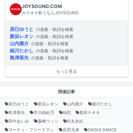
JOYSOUND.COM
カラオケ歌うならJOYSOUND
辰巳ゆうと
の楽曲・歌詞を検索
新浜レオン
の楽曲・歌詞を検索
山内惠介
の楽曲・歌詞を検索
細川たかし
の楽曲・歌詞を検索
島津亜矢
の楽曲・歌詞を検索
もっと見る
関連記事
辰巳ゆうと
新浜レオン
山内惠介
細川たかし
島津亜矢
市川由紀乃
純烈
真田ナオキ
田中あいみ
森崎ウィン
松丸友紀
マーティ・フリードマン
吉田兄弟
DAISHI DANCE