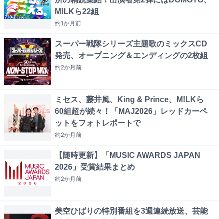
M!LKら22組
約1か月
前
スーパー戦隊シリーズ主題歌のミックスCD
発売、オープニング＆エンディングの2枚組
約2か月
前
ミセス、藤井風、King & Prince、M!LKら
60組超が続々！「MAJ2026」レッドカーペ
ットをフォトレポートで
約2か月
前
【随時更新】「MUSIC AWARDS JAPAN
2026」受賞結果まとめ
約2か月
前
美空ひばりの特別番組を3週連続放送、芸能