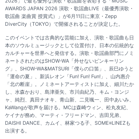
2026」で最も優秀な演歌・歌謡曲を表彰する「MUSIC
AWARDS JAPAN 2026 演歌・歌謡曲LIVE（最優秀演歌・
歌謡曲 楽曲賞 授賞式）」が6月11日に東京・Zepp
DiverCity（TOKYO）で開催されることが決定した。
このイベントでは古典的な芸能に加え、演歌・歌謡曲も日
本のソウルミュージックとして位置付け、日本の伝統的な
カルチャーを世界へと発信する。演歌・歌謡曲部門にノミ
ネートされたのはSHOW-WA「外せないピンキーリン
グ」、SHOW-WA&MATSURI「僕らの口笛」、辰巳ゆうと
「運命の夏」、新浜レオン「Fun! Fun! Fun!」、山内惠介
「北の断崖」。ノミネートアーティストに加え、細川たか
し、水森かおり、島津亜矢、市川由紀乃、キム・ヨンジ
ャ、純烈、真田ナオキ、青山新、二見颯一、田中あいみ、
KaWangが歌声を届ける。MCは森崎ウィン、松丸友紀、
ケイナが務め、マーティ・フリードマン、吉田兄弟、
DAISHI DANCE、カムイ、林家つる子、SOME≡LINEZも
出演する。