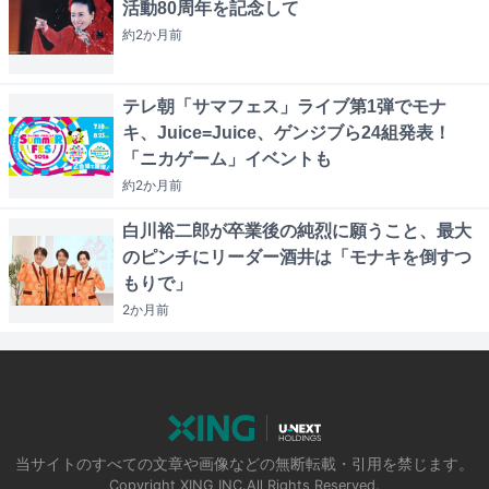
活動80周年を記念して
約2か月
前
テレ朝「サマフェス」ライブ第1弾でモナ
キ、Juice=Juice、ゲンジブら24組発表！
「ニカゲーム」イベントも
約2か月
前
白川裕二郎が卒業後の純烈に願うこと、最大
のピンチにリーダー酒井は「モナキを倒すつ
もりで」
2か月
前
当サイトのすべての文章や画像などの無断転載・引用を禁じます。
Copyright XING INC.All Rights Reserved.