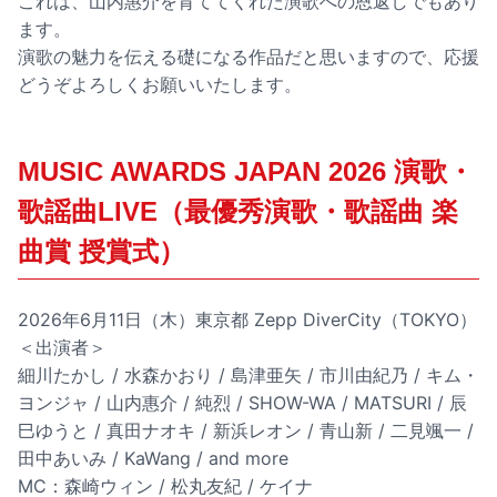
これは、山内惠介を育ててくれた演歌への恩返しでもあり
ます。
演歌の魅力を伝える礎になる作品だと思いますので、応援
どうぞよろしくお願いいたします。
MUSIC AWARDS JAPAN 2026 演歌・
歌謡曲LIVE（最優秀演歌・歌謡曲 楽
曲賞 授賞式）
2026年6月11日（木）東京都 Zepp DiverCity（TOKYO）
＜出演者＞
細川たかし / 水森かおり / 島津亜矢 / 市川由紀乃 / キム・
ヨンジャ / 山内惠介 / 純烈 / SHOW-WA / MATSURI / 辰
巳ゆうと / 真田ナオキ / 新浜レオン / 青山新 / 二見颯一 /
田中あいみ / KaWang / and more
MC：森崎ウィン / 松丸友紀 / ケイナ