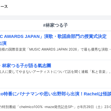
#林家つる子
IC AWARDS JAPAN」演歌・歌謡曲部門の授賞式決
出演
・林家つる子が語る氣志團
mico特番にバナナマンや思い出野郎ら出演！Rachelは怪談