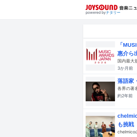
powered by
ナタリー
「MUS
惠介ら
3か月
前
落語家
約2年
前
chel
も挑戦