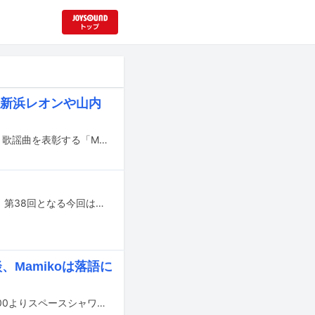
定 新浜レオンや山内
国内最大規模の国際音楽賞「MUSIC AWARDS JAPAN 2026」で最も優秀な演歌・歌謡曲を表彰する「MUSIC AWARDS JAPAN 2026 演歌・歌謡曲LIVE（最優秀演歌・歌謡曲 楽曲賞 授賞式）」が6月11日に東京・Zepp DiverCity（TOKYO）で開催されることが決定した。
各界の著名人に愛してやまないアーティストについて話を聞く連載「私と音楽」。第38回となる今回は、落語家・林家つる子に登場してもらった。2010年に9代目林家正蔵に弟子入りし、今年3月に真打昇進を果たした林家つる子。女性初の抜擢昇進という快挙を成し遂げた彼女の落語家としての姿勢には、大ファンである氣志團から受けた影響が表れているという。そんな氣志團への愛を語ってもらったところ、その思いはとどまることなく、連載史上最大ボリュームに。氣志團にハマり始めた中高時代から、コロナ禍を経て真打に昇進するまで、KISSES（氣志團ファンの呼称）としての思いを胸に歩んできた彼女の歴史を紐解いていく。
、Mamikoは落語に
chelmicoの特別番組「chelmico100% -maze発売記念SP-」が8月29日（土）23:00よりスペースシャワーTVで放送される。