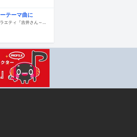
ナーテーマ曲に
ましのみの楽曲「ゼログラビティのキス」が、tvkにて放送中の番組「青春音楽バラエティ『吉井さん～オヤジの音楽狩り～』」内で放送される新コーナー「お焼き肉っております。 」のテーマソングに決定した。