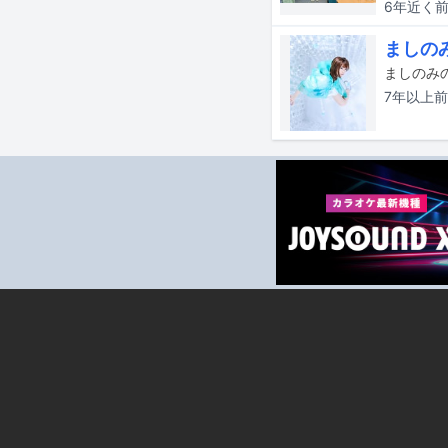
6年近く
ましの
7年以上
前