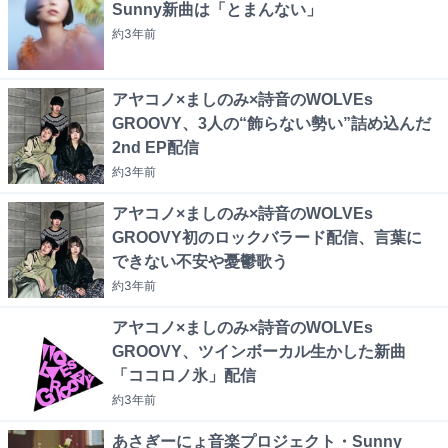
Sunny新曲は「とまんない」
約3年
前
アヤコノ×ましのみ×詩音のWOLVEs
GROOVY、3人の“飾らない勢い”詰め込んだ
2nd EP配信
約3年
前
アヤコノ×ましのみ×詩音のWOLVEs
GROOVY初のロックバラード配信、言葉に
できない不安や憂鬱歌う
約3年
前
アヤコノ×ましのみ×詩音のWOLVEs
GROOVY、ツインボーカル生かした新曲
「ココロノ氷」配信
約3年
前
あさぎーにょ音楽プロジェクト・Sunny