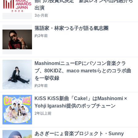
部門の授賞式決定 新浜レオンや山内惠介ら
出演
3か月
前
落語家・林家つる子が語る氣志團
約2年
前
MashinomiニューEPにパソコン音楽クラ
ブ、80KIDZ、maco maretsらとのコラボ曲
を一挙収録
約2年
前
KiSS KiSS新曲「Cake!」はMashinomi ×
Yohji Igarashi提供のポップチューン
2年以上
前
あさぎーにょ音楽プロジェクト・Sunny