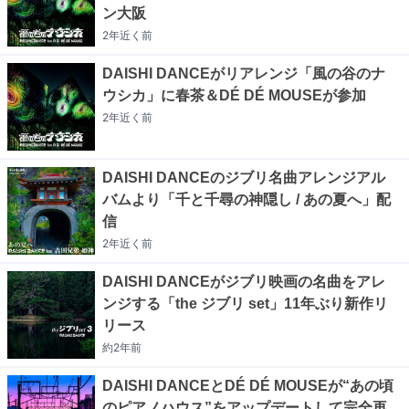
ン大阪
2年近く
前
DAISHI DANCEがリアレンジ「風の谷のナ
ウシカ」に春茶＆DÉ DÉ MOUSEが参加
2年近く
前
DAISHI DANCEのジブリ名曲アレンジアル
バムより「千と千尋の神隠し / あの夏へ」配
信
2年近く
前
DAISHI DANCEがジブリ映画の名曲をアレ
ンジする「the ジブリ set」11年ぶり新作リ
リース
約2年
前
DAISHI DANCEとDÉ DÉ MOUSEが“あの頃
のピアノハウス”をアップデートして完全再