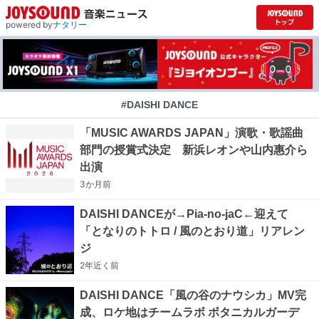
powered by
ナタリー
#DAISHI DANCE
「MUSIC AWARDS JAPAN」演歌・歌謡曲
部門の授賞式決定 新浜レオンや山内惠介ら
出演
3か月
前
DAISHI DANCEが→Pia-no-jaC←迎えて
「となりのトトロ / 風のとおり道」リアレン
ジ
2年近く
前
DAISHI DANCE「風の谷のナウシカ」MV完
成、ロケ地はチームラボ ボタニカルガーデ