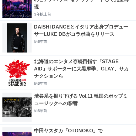
現
3年以上
前
DAISHI DANCEとイタリア出身プロデュー
サーLUKE DBがコラボ曲をリリース
約6年
前
北海道のエンタメ存続目指す「STAGE
AID」サポーターに大黒摩季、GLAY、サカ
ナクションら
約6年
前
渋谷系を掘り下げる Vol.11 韓国のポップミ
ュージックへの影響
約6年
前
中田ヤスタカ「OTONOKO」で