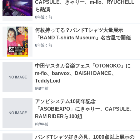
CAPSULE、きゃりー、m-flo、RYUCHELL
ら熱演
8年近く
前
何枚持ってる？バンドTシャツ大量展示
「BAND T-shirts Museum」名古屋で開催
8年近く
前
中田ヤスタカ音楽フェス「OTONOKO」に
m-flo、banvox、DAISHI DANCE、
NO IMAGE
TeddyLoid
約8年
前
アソビシステム10周年記念
「ASOBIEXPO」にきゃりー、CAPSULE、
NO IMAGE
RAM RIDERら100組
約8年
前
バンドTシャツ好き必見、1000点以上展示の